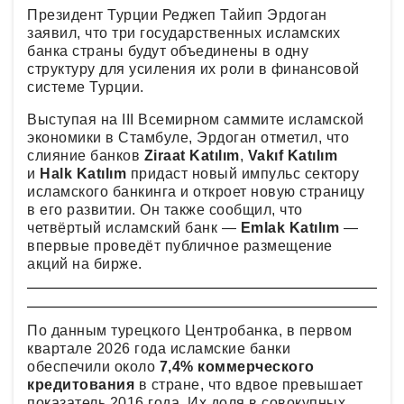
Президент Турции Реджеп Тайип Эрдоган
заявил, что три государственных исламских
банка страны будут объединены в одну
структуру для усиления их роли в финансовой
системе Турции.
Выступая на III Всемирном саммите исламской
экономики в Стамбуле, Эрдоган отметил, что
слияние банков
Ziraat Katılım
,
Vakıf Katılım
и
Halk Katılım
придаст новый импульс сектору
исламского банкинга и откроет новую страницу
в его развитии. Он также сообщил, что
четвёртый исламский банк —
Emlak Katılım
—
впервые проведёт публичное размещение
акций на бирже.
По данным турецкого Центробанка, в первом
квартале 2026 года исламские банки
обеспечили около
7,4% коммерческого
кредитования
в стране, что вдвое превышает
показатель 2016 года. Их доля в совокупных