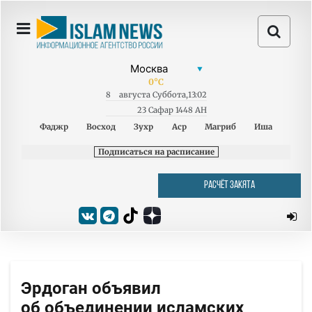
0
°C
8
августа
Суббота
,
13:02
23 Сафар 1448 AH
Фаджр
Восход
Зухр
Аср
Магриб
Иша
Подписаться на расписание
РАСЧЁТ ЗАКЯТА
Эрдоган объявил
об объединении исламских