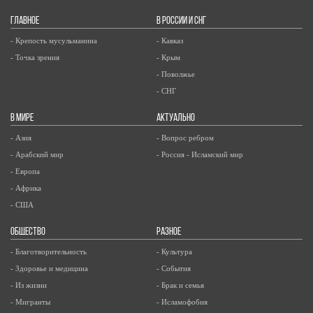
ГЛАВНОЕ
В РОССИИ И СНГ
- Крепость мусульманина
- Кавказ
- Точка зрения
- Крым
- Поволжье
- СНГ
В МИРЕ
АКТУАЛЬНО
- Азия
- Вопрос ребром
- Арабский мир
- Россия - Исламский мир
- Европа
- Африка
- США
ОБЩЕСТВО
РАЗНОЕ
- Благотворительность
- Культура
- Здоровье и медицина
- События
- Из жизни
- Брак и семья
- Мигранты
- Исламофобия