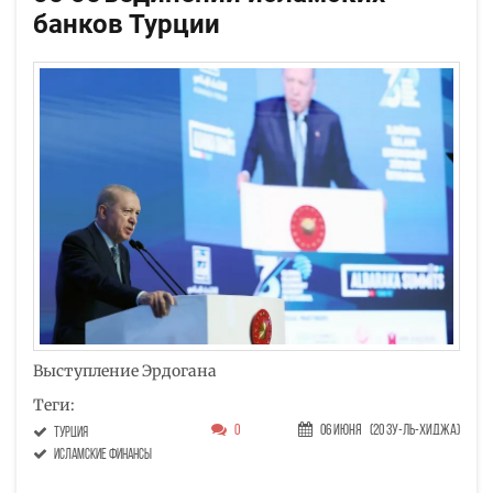
банков Турции
Выступление Эрдогана
Теги:
0
06 Июня
(20 Зу-ль-хиджа)
Турция
исламские финансы