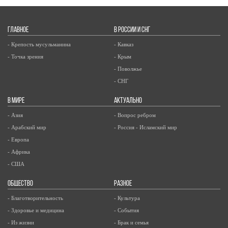
ГЛАВНОЕ
В РОССИИ И СНГ
- Крепость мусульманина
- Кавказ
- Точка зрения
- Крым
- Поволжье
- СНГ
В МИРЕ
АКТУАЛЬНО
- Азия
- Вопрос ребром
- Арабский мир
- Россия - Исламский мир
- Европа
- Африка
- США
ОБЩЕСТВО
РАЗНОЕ
- Благотворительность
- Культура
- Здоровье и медицина
- События
- Из жизни
- Брак и семья