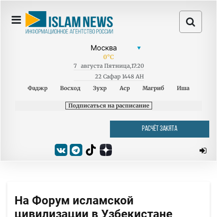
0
°C
7
августа
Пятница
,
17:20
22 Сафар 1448 AH
Фаджр
Восход
Зухр
Аср
Магриб
Иша
Подписаться на расписание
РАСЧЁТ ЗАКЯТА
На Форум исламской
цивилизации в Узбекистане