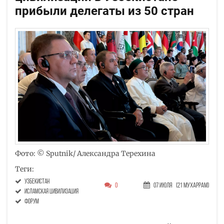
прибыли делегаты из 50 стран
Фото: © Sputnik/ Александра Терехина
Теги:
Узбекистан
0
07 Июля
(21 Мухаррам)
исламская цивилизация
форум