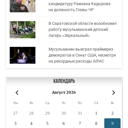
кандидатуру Рамзана Кадырова
на должность Главы ЧР
В Саратовской области возобновил
работу мусульманский детский
лагерь «Зеркальный»
Мусульманин выиграл праймериз
демократов в Сенат США, несмотря
на рекордные расходы AIPAC
Календарь
Август 2026
«
»
Пн
Вт
Ср
Чт
Пт
Сб
Вс
27
28
29
30
31
1
2
3
4
5
6
7
8
9