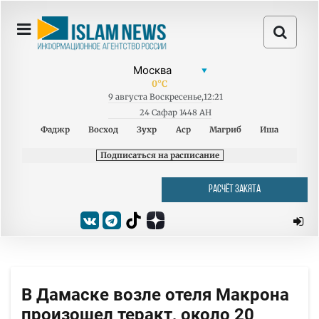
0
°C
9
августа
Воскресенье
,
12:21
24 Сафар 1448 AH
Фаджр
Восход
Зухр
Аср
Магриб
Иша
Подписаться на расписание
РАСЧЁТ ЗАКЯТА
В Дамаске возле отеля Макрона
произошел теракт, около 20