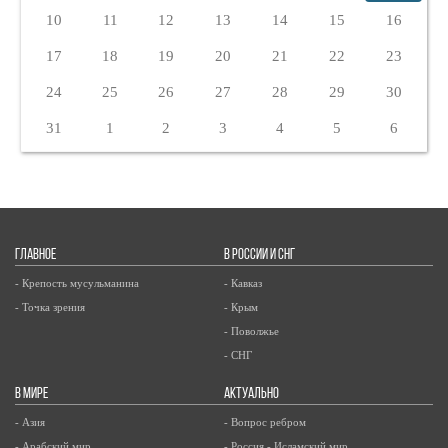
10
11
12
13
14
15
16
17
18
19
20
21
22
23
24
25
26
27
28
29
30
31
1
2
3
4
5
6
ГЛАВНОЕ
В РОССИИ И СНГ
- Крепость мусульманина
- Кавказ
- Точка зрения
- Крым
- Поволжье
- СНГ
В МИРЕ
АКТУАЛЬНО
- Азия
- Вопрос ребром
- Арабский мир
- Россия - Исламский мир