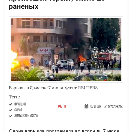
раненых
Взрывы в Дамаске 7 июля. Фото: REUTERS
Теги:
Франция
0
07 Июля
(21 Мухаррам)
Сирия
Эммануэль Макрон
Серия взрывов прогремела во вторник, 7 июля,