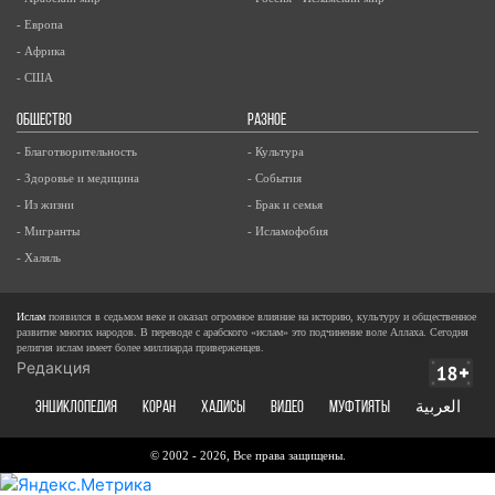
- Европа
- Африка
- США
ОБЩЕСТВО
РАЗНОЕ
- Благотворительность
- Культура
- Здоровье и медицина
- События
- Из жизни
- Брак и семья
- Мигранты
- Исламофобия
- Халяль
Ислам
появился в седьмом веке и оказал огромное влияние на историю, культуру и общественное
развитие многих народов. В переводе с арабского «ислам» это подчинение воле Аллаха. Сегодня
религия ислам имеет более миллиарда приверженцев.
Редакция
ЭНЦИКЛОПЕДИЯ
КОРАН
ХАДИСЫ
ВИДЕО
Муфтияты
العربية
© 2002 - 2026, Все права защищены.