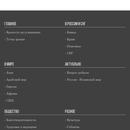
ГЛАВНОЕ
В РОССИИ И СНГ
- Крепость мусульманина
- Кавказ
- Точка зрения
- Крым
- Поволжье
- СНГ
В МИРЕ
АКТУАЛЬНО
- Азия
- Вопрос ребром
- Арабский мир
- Россия - Исламский мир
- Европа
- Африка
- США
ОБЩЕСТВО
РАЗНОЕ
- Благотворительность
- Культура
- Здоровье и медицина
- События