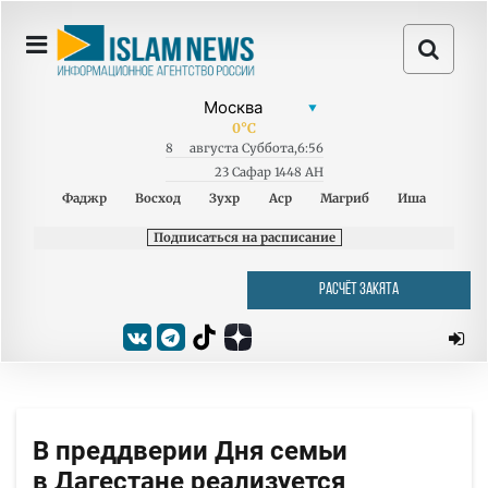
0
°C
8
августа
Суббота
,
6:56
23 Сафар 1448 AH
Фаджр
Восход
Зухр
Аср
Магриб
Иша
Подписаться на расписание
РАСЧЁТ ЗАКЯТА
В преддверии Дня семьи
в Дагестане реализуется