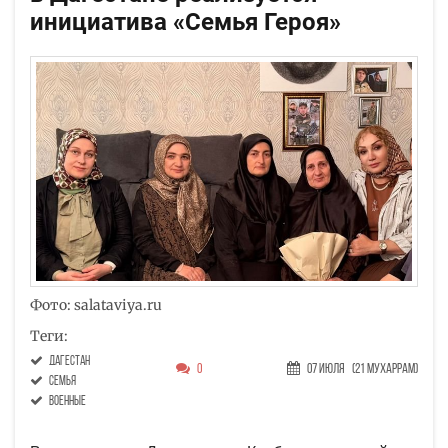
инициатива «Семья Героя»
Фото: salataviya.ru
Теги:
Дагестан
0
07 Июля
(21 Мухаррам)
семья
военные