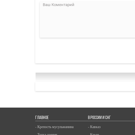
ГЛАВНОЕ
В РОССИИ И СНГ
- Крепость мусульманина
- Кавказ
- Точка зрения
- Крым