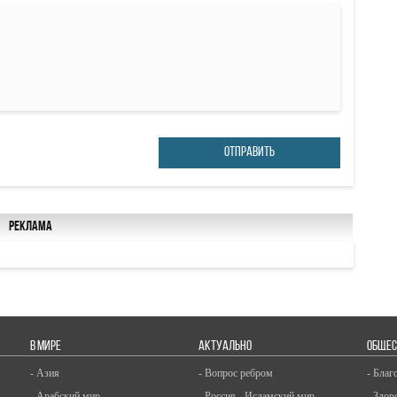
ОТПРАВИТЬ
Реклама
В МИРЕ
АКТУАЛЬНО
ОБЩЕС
- Азия
- Вопрос ребром
- Благ
- Арабский мир
- Россия - Исламский мир
- Здор