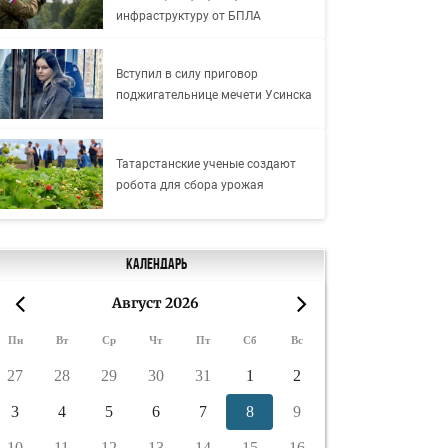
инфраструктуру от БПЛА
Вступил в силу приговор
поджигательнице мечети Усинска
Татарстанские ученые создают
робота для сбора урожая
Календарь
Август 2026
«
»
Пн
Вт
Ср
Чт
Пт
Сб
Вс
27
28
29
30
31
1
2
3
4
5
6
7
8
9
10
11
12
13
14
15
16