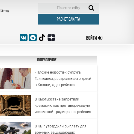
Иша
РАСЧЁТ ЗАКЯТА
ВОЙТИ
Популярное
«Плохие новости»: супруга
Галявиева, растрелявшего детей
в Казани, ждет ребенка
В Кыргызстане запретили
кремацию как противоречащую
исламской традиции погребения
В КБР утвердили выплату для
военных, защищающих