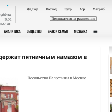
Фаджр
Восход
Зухр
Аср
Магриб
Суббота
,
Подписаться на расписание
17:02
 1448 AH
АНАЛИТИКА
ОБЩЕСТВО
БРАК И СЕМЬЯ
МОЗАИКА
ддержат пятничным намазом в
Посольство Палестины в Москве