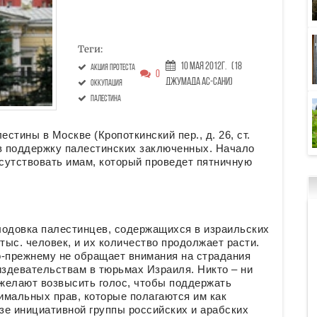
Теги:
10 Мая 2012г.
(18
акция протеста
0
Джумада ас-сани)
оккупация
Палестина
стины в Москве (Кропоткинский пер., д. 26, ст.
 в поддержку палестинских заключенных. Начало
исутствовать имам, который проведет пятничную
лодовка палестинцев, содержащихся в израильских
ыс. человек, и их количество продолжает расти.
-прежнему не обращает внимания на страдания
издевательствам в тюрьмах Израиля. Никто – ни
 желают возвысить голос, чтобы поддержать
имальных прав, которые полагаются им как
зе инициативной группы российских и арабских