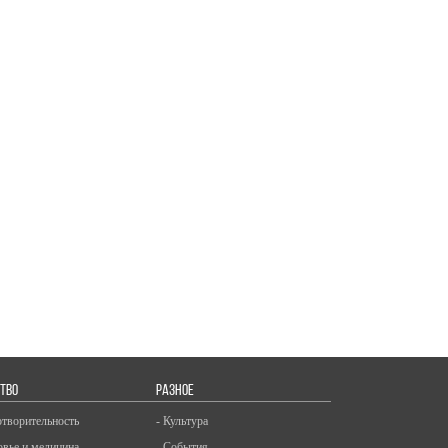
ТВО
РАЗНОЕ
отворительность
- Культура
овье и медицина
- События