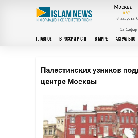
0
°C
8
августа
23 Сафар
ГЛАВНОЕ
В РОССИИ И СНГ
В МИРЕ
АКТУАЛЬНО
Палестинских узников по
центре Москвы