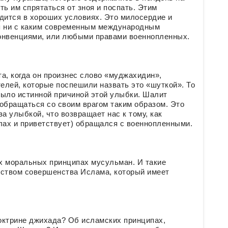
ть им спрятаться от зноя и поспать. Этим
дится в хороших условиях. Это милосердие и
я ни с каким современным международным
онвенциями, или любыми правами военнопленных.
а, когда он произнес слово «муджахидин»,
елей, которые поспешили назвать это «шуткой». То
было истинной причиной этой улыбки. Шалит
обращаться со своим врагом таким образом. Это
а улыбкой, что возвращает нас к тому, как
лах и приветствует) обращался с военнопленными.
х моральных принципах мусульман. И такие
ством совершенства Ислама, который имеет
доктрине джихада? Об исламских принципах,