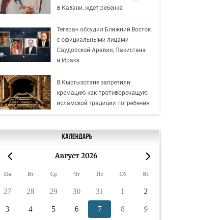
в Казани, ждет ребенка
Тегеран обсудил Ближний Восток
с официальными лицами
Саудовской Аравии, Пакистана
и Ирака
В Кыргызстане запретили
кремацию как противоречащую
исламской традиции погребения
Календарь
Август 2026
«
»
Пн
Вт
Ср
Чт
Пт
Сб
Вс
27
28
29
30
31
1
2
3
4
5
6
7
8
9