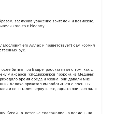
азом, заслужив уважение зрителей, и возможно,
ривели кого-то к Исламу.
лагословит его Аллах и приветствует) сам кормил
ственных рук.
после битвы при Бадре, рассказывал о том, как с
ену у ансаров (сподвижников пророка из Медины),
приходило время обеда и ужина, они давали мне
анник Аллаха приказал им заботиться о пленных.
ился и попытался вернуть его, однако они настояли
ану Курайша, которые содержались в полдень на