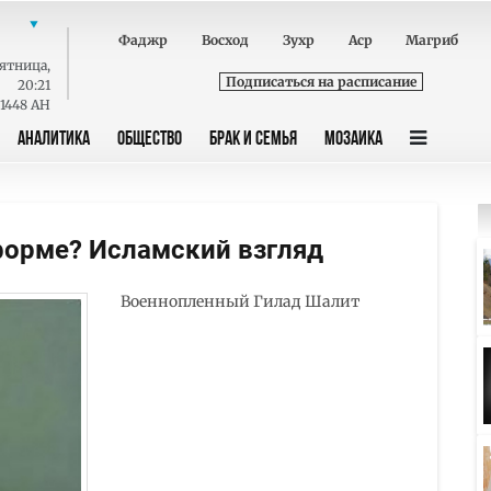
Фаджр
Восход
Зухр
Аср
Магриб
ятница
,
Подписаться на расписание
20:21
 1448 AH
АНАЛИТИКА
ОБЩЕСТВО
БРАК И СЕМЬЯ
МОЗАИКА
форме? Исламский взгляд
Военнопленный Гилад Шалит