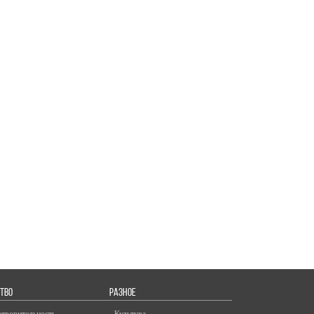
ТВО
РАЗНОЕ
отворительность
- Культура