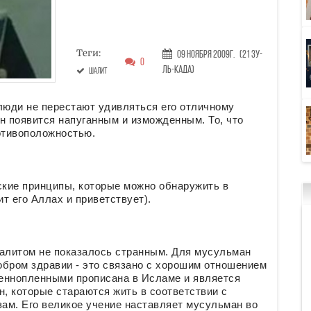
Теги:
09 Ноября 2009г.
(21 Зу-
0
ль-када)
Шалит
юди не перестают удивляться его отличному
н появится напуганным и изможденным. То, что
отивоположностью.
кие принципы, которые можно обнаружить в
т его Аллах и приветствует).
Шалитом не показалось странным. Для мусульман
добром здравии - это связано с хорошим отношением
оеннопленными прописана в Исламе и является
, которые стараются жить в соответствии с
зам. Его великое учение наставляет мусульман во