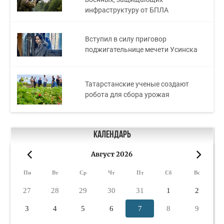
инфраструктуру от БПЛА
Вступил в силу приговор
поджигательнице мечети Усинска
Татарстанские ученые создают
робота для сбора урожая
Календарь
Август 2026
«
»
Пн
Вт
Ср
Чт
Пт
Сб
Вс
27
28
29
30
31
1
2
3
4
5
6
7
8
9