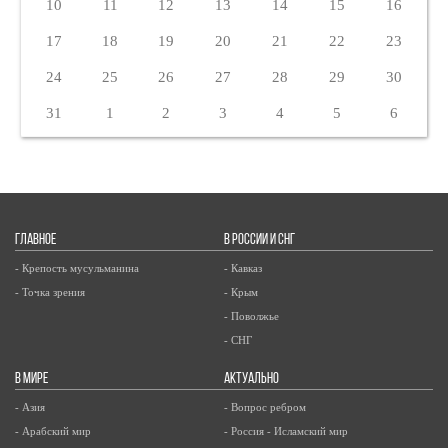
10
11
12
13
14
15
16
17
18
19
20
21
22
23
24
25
26
27
28
29
30
31
1
2
3
4
5
6
ГЛАВНОЕ
В РОССИИ И СНГ
- Крепость мусульманина
- Кавказ
- Точка зрения
- Крым
- Поволжье
- СНГ
В МИРЕ
АКТУАЛЬНО
- Азия
- Вопрос ребром
- Арабский мир
- Россия - Исламский мир