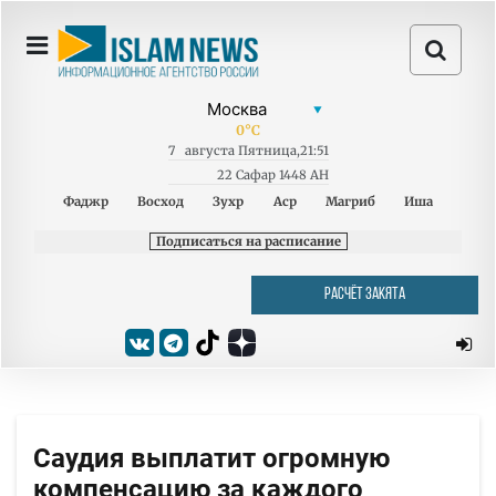
0
°C
7
августа
Пятница
,
21:51
22 Сафар 1448 AH
Фаджр
Восход
Зухр
Аср
Магриб
Иша
Подписаться на расписание
РАСЧЁТ ЗАКЯТА
Саудия выплатит огромную
компенсацию за каждого