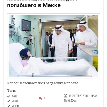
погибшего в Мекке
Король навещает пострадавших в палате
Теги:
16 Сентября 2015г.
(02 Зу-
кран
7
ль-хиджа)
мекка
мечеть