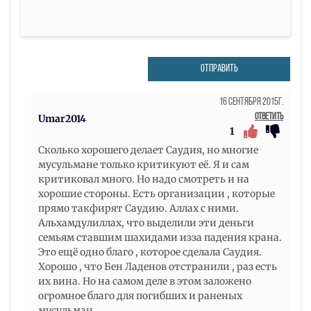
ОТПРАВИТЬ
16 Сентября 2015г.
Ответить
Umar2014
1
Сколько хорошего делает Саудия, но многие
мусульмане только критикуют её. Я и сам
критиковал много. Но надо смотреть и на
хорошие стороны. Есть организации , которые
прямо такфирят Саудию. Аллах с ними.
Альхамдулиллах, что выделили эти деньги
семьям ставшим шахидами изза падения крана.
Это ещё одно благо , которое сделала Саудия.
Хорошо , что Бен Ладенов отстранили , раз есть
их вина. Но на самом деле в этом заложено
огромное благо для погибших и раненых
мусульман.