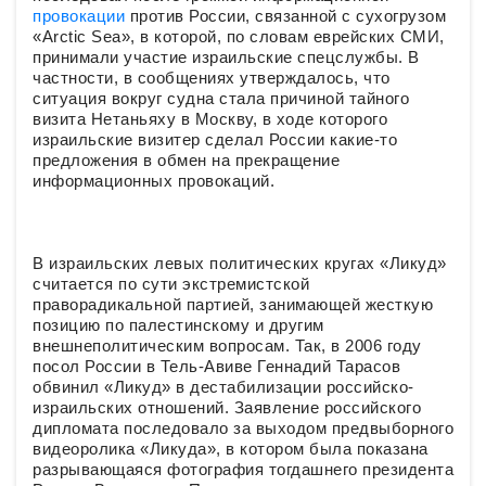
провокации
против России, связанной с сухогрузом
«Arctic Sea», в которой, по словам еврейских СМИ,
принимали участие израильские спецслужбы. В
частности, в сообщениях утверждалось, что
ситуация вокруг судна стала причиной тайного
визита Нетаньяху в Москву, в ходе которого
израильские визитер сделал России какие-то
предложения в обмен на прекращение
информационных провокаций.
В израильских левых политических кругах «Ликуд»
считается по сути экстремистской
праворадикальной партией, занимающей жесткую
позицию по палестинскому и другим
внешнеполитическим вопросам. Так, в 2006 году
посол России в Тель-Авиве Геннадий Тарасов
обвинил «Ликуд» в дестабилизации российско-
израильских отношений. Заявление российского
дипломата последовало за выходом предвыборного
видеоролика «Ликуда», в котором была показана
разрывающаяся фотография тогдашнего президента