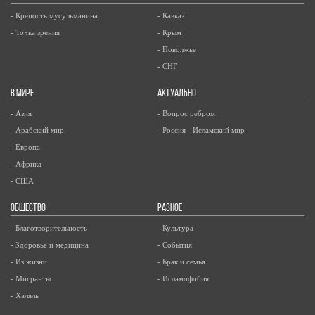
- Крепость мусульманина
- Кавказ
- Точка зрения
- Крым
- Поволжье
- СНГ
В МИРЕ
АКТУАЛЬНО
- Азия
- Вопрос ребром
- Арабский мир
- Россия - Исламский мир
- Европа
- Африка
- США
ОБЩЕСТВО
РАЗНОЕ
- Благотворительность
- Культура
- Здоровье и медицина
- События
- Из жизни
- Брак и семья
- Мигранты
- Исламофобия
- Халяль