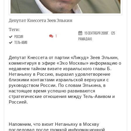
Депутат Кнессета Зеев Элькин
Теги:
15 Сентября 2009г.
(25
1
Россия
Рамадан)
Тель-Авив
Депутат Кнессета от партии «Ликуд» Зеев Элькин,
комментируя в эфире «Эхо Москвы» информацию о
недавнем тайном визите израильского главы Б.
Нетаньяху в Россию, выразил удовлетворение
близкими контактами израильской верхушки с
руководством России. По словам Элькина, в
настоящее время успешно развиваются
стратегические отношения между Тель-Авивом и
Россией.
Напомним, что визит Нетаньяху в Москву
последовал после громкой информационной