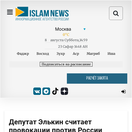
0
°C
8
августа
Суббота
,
14:59
23 Сафар 1448 AH
Фаджр
Восход
Зухр
Аср
Магриб
Иша
Подписаться на расписание
РАСЧЁТ ЗАКЯТА
Депутат Элькин считает
провокации против России