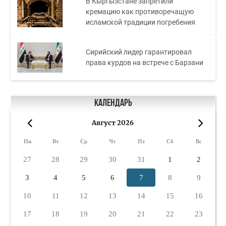
В Кыргызстане запретили
кремацию как противоречащую
исламской традиции погребения
Сирийский лидер гарантировал
права курдов на встрече с Барзани
Календарь
Август 2026
«
»
Пн
Вт
Ср
Чт
Пт
Сб
Вс
27
28
29
30
31
1
2
3
4
5
6
7
8
9
10
11
12
13
14
15
16
17
18
19
20
21
22
23