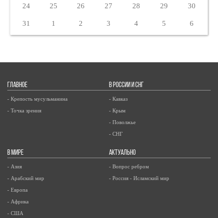
24
25
26
27
28
29
30
31
1
2
3
4
5
6
ГЛАВНОЕ
В РОССИИ И СНГ
- Крепость мусульманина
- Кавказ
- Точка зрения
- Крым
- Поволжье
- СНГ
В МИРЕ
АКТУАЛЬНО
- Азия
- Вопрос ребром
- Арабский мир
- Россия - Исламский мир
- Европа
- Африка
- США