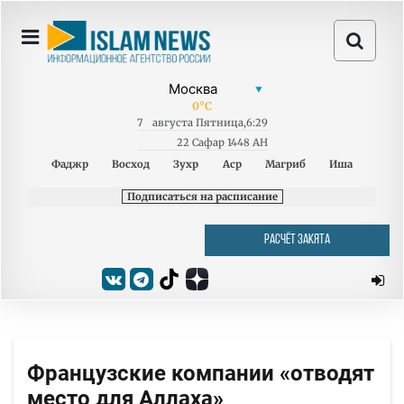
0
°C
7
августа
Пятница
,
6:29
22 Сафар 1448 AH
Фаджр
Восход
Зухр
Аср
Магриб
Иша
Подписаться на расписание
РАСЧЁТ ЗАКЯТА
Французские компании «отводят
место для Аллаха»