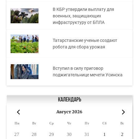
В КБР утвердили выплату для
военных, защищающих
инфраструктуру от БПЛА
Татарстанские ученые создают
робота для сбора урожая
Вступил в силу приговор
поджигательнице мечети Усинска
Календарь
Август 2026
«
»
Пн
Вт
Ср
Чт
Пт
Сб
Вс
27
28
29
30
31
1
2