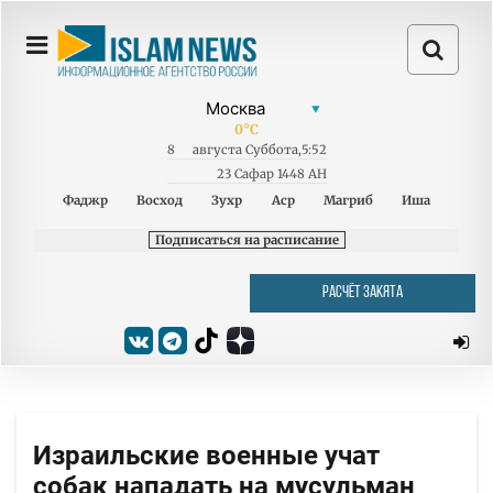
0
°C
8
августа
Суббота
,
5:52
23 Сафар 1448 AH
Фаджр
Восход
Зухр
Аср
Магриб
Иша
Подписаться на расписание
РАСЧЁТ ЗАКЯТА
Израильские военные учат
собак нападать на мусульман