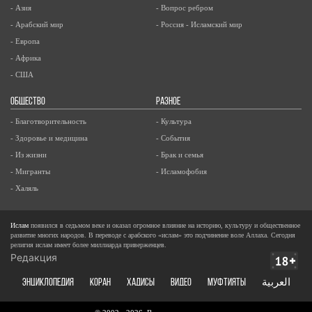
- Азия
- Вопрос ребром
- Арабский мир
- Россия - Исламский мир
- Европа
- Африка
- США
ОБЩЕСТВО
РАЗНОЕ
- Благотворительность
- Культура
- Здоровье и медицина
- События
- Из жизни
- Брак и семья
- Мигранты
- Исламофобия
- Халяль
Ислам
появился в седьмом веке и оказал огромное влияние на историю, культуру и общественное
развитие многих народов. В переводе с арабского «ислам» это подчинение воле Аллаха. Сегодня
религия ислам имеет более миллиарда приверженцев.
Редакция
ЭНЦИКЛОПЕДИЯ
КОРАН
ХАДИСЫ
ВИДЕО
Муфтияты
العربية