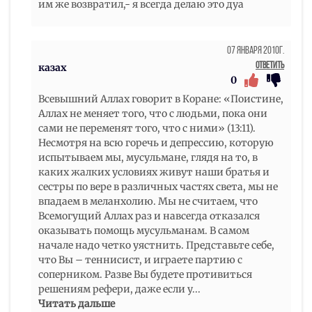
им же возвратил,- я всегда делаю это дуа
07 Января 2010г.
Ответить
казах
0
Всевышний Аллах говорит в Коране: «Поистине,
Аллах не меняет того, что с людьми, пока они
сами не переменят того, что с ними» (13:11).
Несмотря на всю горечь и депрессию, которую
испытываем мы, мусульмане, глядя на то, в
каких жалких условиях живут наши братья и
сестры по вере в различных частях света, мы не
впадаем в меланхолию. Мы не считаем, что
Всемогущий Аллах раз и навсегда отказался
оказывать помощь мусульманам. В самом
начале надо четко уястнить. Представьте себе,
что Вы – теннисист, и играете партию с
соперником. Разве Вы будете противиться
решениям рефери, даже если у
...
Читать дальше