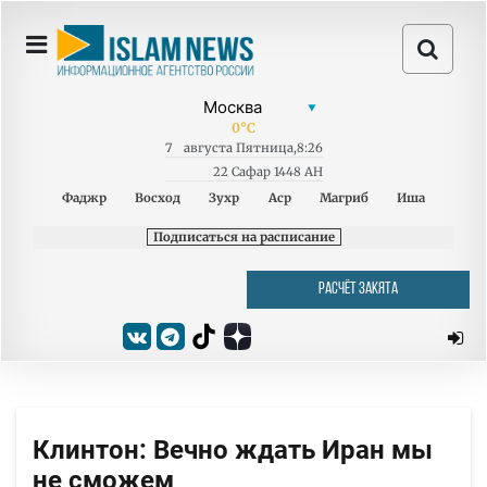
0
°C
7
августа
Пятница
,
8:26
22 Сафар 1448 AH
Фаджр
Восход
Зухр
Аср
Магриб
Иша
Подписаться на расписание
РАСЧЁТ ЗАКЯТА
Клинтон: Вечно ждать Иран мы
не сможем