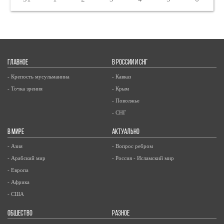
ГЛАВНОЕ
В РОССИИ И СНГ
- Крепость мусульманина
- Кавказ
- Точка зрения
- Крым
- Поволжье
- СНГ
В МИРЕ
АКТУАЛЬНО
- Азия
- Вопрос ребром
- Арабский мир
- Россия - Исламский мир
- Европа
- Африка
- США
ОБЩЕСТВО
РАЗНОЕ