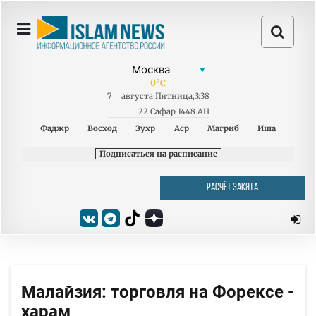
0
°C
7
августа
Пятница
,
3:38
22 Сафар 1448 AH
Фаджр
Восход
Зухр
Аср
Магриб
Иша
Подписаться на расписание
РАСЧЁТ ЗАКЯТА
Малайзия: торговля на Форексе -
харам