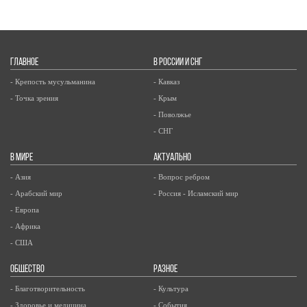
ГЛАВНОЕ
В РОССИИ И СНГ
- Крепость мусульманина
- Кавказ
- Точка зрения
- Крым
- Поволжье
- СНГ
В МИРЕ
АКТУАЛЬНО
- Азия
- Вопрос ребром
- Арабский мир
- Россия - Исламский мир
- Европа
- Африка
- США
ОБЩЕСТВО
РАЗНОЕ
- Благотворительность
- Культура
- Здоровье и медицина
- События