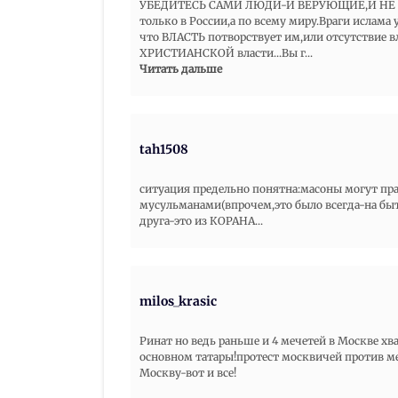
УБЕДИТЕСЬ САМИ ЛЮДИ-И ВЕРУЮЩИЕ,И НЕ ВЕР
только в России,а по всему миру.Враги ислам
что ВЛАСТЬ потворствует им,или отсутствие 
ХРИСТИАНСКОЙ власти...Вы г
...
Читать дальше
tah1508
ситуация предельно понятна:масоны могут пр
мусульманами(впрочем,это было всегда-на быт
друга-это из КОРАНА...
milos_krasic
Ринат но ведь раньше и 4 мечетей в Москве хв
основном татары!протест москвичей против ме
Москву-вот и все!