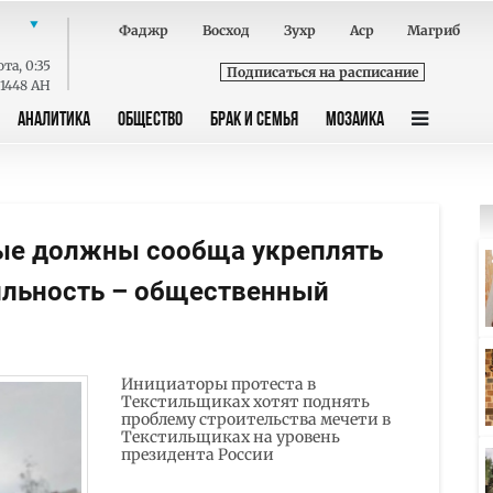
Фаджр
Восход
Зухр
Аср
Магриб
ота
,
0:35
Подписаться на расписание
 1448 AH
АНАЛИТИКА
ОБЩЕСТВО
БРАК И СЕМЬЯ
МОЗАИКА
ые должны сообща укреплять
ильность – общественный
Инициаторы протеста в
Текстильщиках хотят поднять
проблему строительства мечети в
Текстильщиках на уровень
президента России