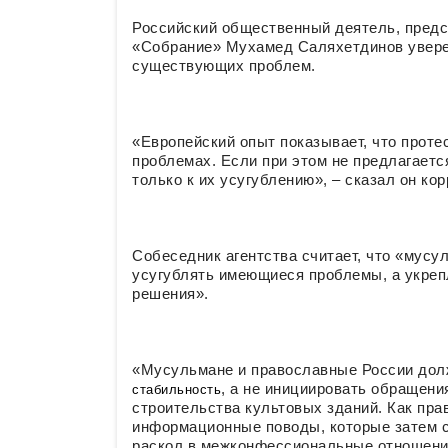
Российский общественный деятель, пред
«Собрание» Мухамед Саляхетдинов увере
существующих проблем.
«Европейский опыт показывает, что прот
проблемах. Если при этом не предлагаетс
только к их усугублению», – сказал он ко
Собеседник агентства считает, что «мус
усугублять имеющиеся проблемы, а укрепл
решения».
«Мусульмане и православные России до
, а не инициировать обращени
стабильность
строительства культовых зданий. Как пр
информационные поводы, которые затем с
раскол в межконфессиональные отношения