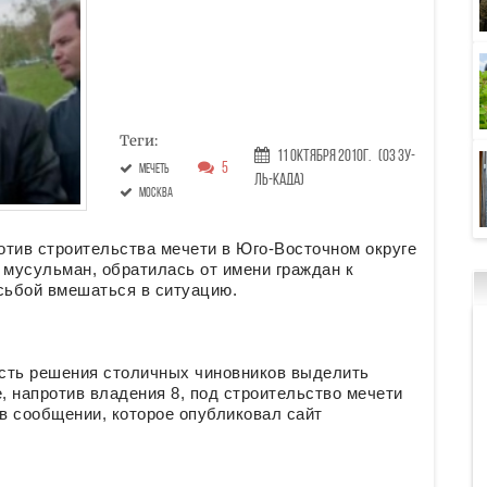
Теги:
11 Октября 2010г.
(03 Зу-
5
мечеть
ль-када)
Москва
отив строительства мечети в Юго-Восточном округе
 мусульман, обратилась от имени граждан к
сьбой вмешаться в ситуацию.
сть решения столичных чиновников выделить
 напротив владения 8, под строительство мечети
я в сообщении, которое опубликовал сайт