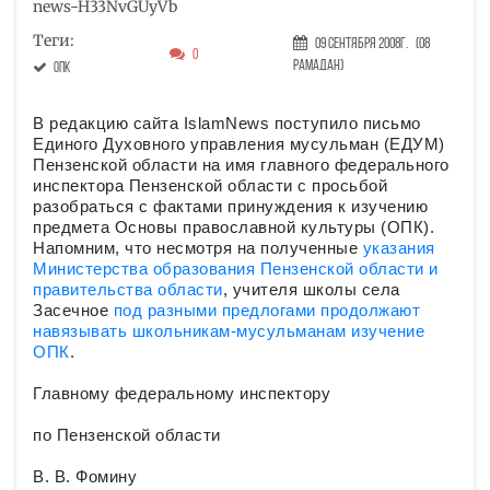
news-H33NvGUyVb
Теги:
09 Сентября 2008г.
(08
0
Рамадан)
ОПК
В редакцию сайта IslamNews поступило письмо
Единого Духовного управления мусульман (ЕДУМ)
Пензенской области на имя главного федерального
инспектора Пензенской области с просьбой
разобраться с фактами принуждения к изучению
предмета Основы православной культуры (ОПК).
Напомним, что несмотря на полученные
указания
Министерства образования Пензенской области и
правительства области
, учителя школы села
Засечное
под разными предлогами продолжают
навязывать школьникам-мусульманам изучение
ОПК
.
Главному федеральному инспектору
по Пензенской области
В. В. Фомину