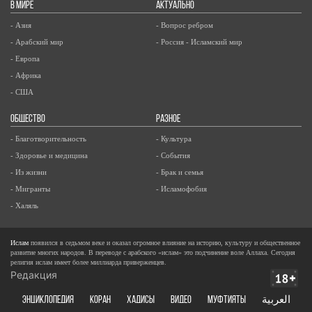
В МИРЕ
АКТУАЛЬНО
- Азия
- Вопрос ребром
- Арабский мир
- Россия - Исламский мир
- Европа
- Африка
- США
ОБЩЕСТВО
РАЗНОЕ
- Благотворительность
- Культура
- Здоровье и медицина
- События
- Из жизни
- Брак и семья
- Мигранты
- Исламофобия
- Халяль
Ислам
появился в седьмом веке и оказал огромное влияние на историю, культуру и общественное
развитие многих народов. В переводе с арабского «ислам» это подчинение воле Аллаха. Сегодня
религия ислам имеет более миллиарда приверженцев.
Редакция
ЭНЦИКЛОПЕДИЯ
КОРАН
ХАДИСЫ
ВИДЕО
Муфтияты
العربية