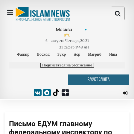
0
°C
6
августа
Четверг
,
20:21
21 Сафар 1448 AH
Фаджр
Восход
Зухр
Аср
Магриб
Иша
Подписаться на расписание
РАСЧЁТ ЗАКЯТА
Письмо ЕДУМ главному
федеральному инспектору по