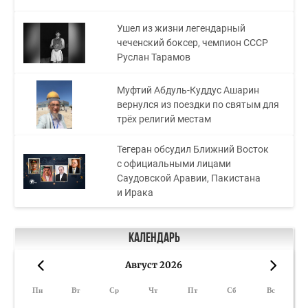
Ушел из жизни легендарный
чеченский боксер, чемпион СССР
Руслан Тарамов
Муфтий Абдуль-Куддус Ашарин
вернулся из поездки по святым для
трёх религий местам
Тегеран обсудил Ближний Восток
с официальными лицами
Саудовской Аравии, Пакистана
и Ирака
Календарь
Август 2026
«
»
Пн
Вт
Ср
Чт
Пт
Сб
Вс