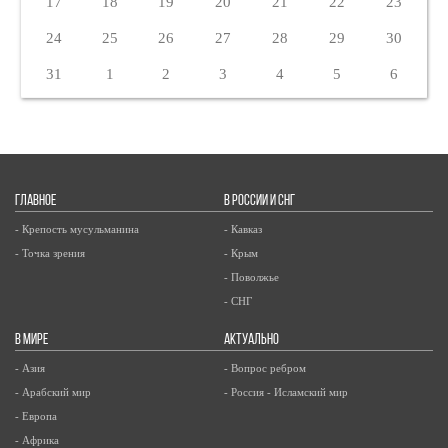
17
18
19
20
21
22
23
24
25
26
27
28
29
30
31
1
2
3
4
5
6
ГЛАВНОЕ
В РОССИИ И СНГ
- Крепость мусульманина
- Кавказ
- Точка зрения
- Крым
- Поволжье
- СНГ
В МИРЕ
АКТУАЛЬНО
- Азия
- Вопрос ребром
- Арабский мир
- Россия - Исламский мир
- Европа
- Африка