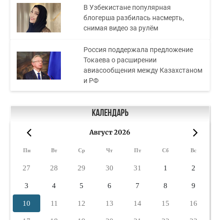
В Узбекистане популярная
блогерша разбилась насмерть,
снимая видео за рулём
Россия поддержала предложение
Токаева о расширении
авиасообщения между Казахстаном
и РФ
Календарь
Август 2026
«
»
Пн
Вт
Ср
Чт
Пт
Сб
Вс
27
28
29
30
31
1
2
3
4
5
6
7
8
9
10
11
12
13
14
15
16