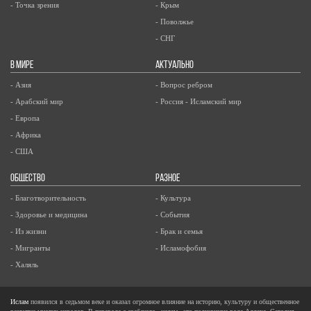
- Точка зрения
- Крым
- Поволжье
- СНГ
В МИРЕ
АКТУАЛЬНО
- Азия
- Вопрос ребром
- Арабский мир
- Россия - Исламский мир
- Европа
- Африка
- США
ОБЩЕСТВО
РАЗНОЕ
- Благотворительность
- Культура
- Здоровье и медицина
- События
- Из жизни
- Брак и семья
- Мигранты
- Исламофобия
- Халяль
Ислам
появился в седьмом веке и оказал огромное влияние на историю, культуру и общественное