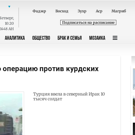
Фаджр
Восход
Зухр
Аср
Магриб
Четверг
,
Подписаться на расписание
10:20
 1448 AH
АНАЛИТИКА
ОБЩЕСТВО
БРАК И СЕМЬЯ
МОЗАИКА
 операцию против курдских
Турция ввела в северный Ирак 10
тысяч солдат