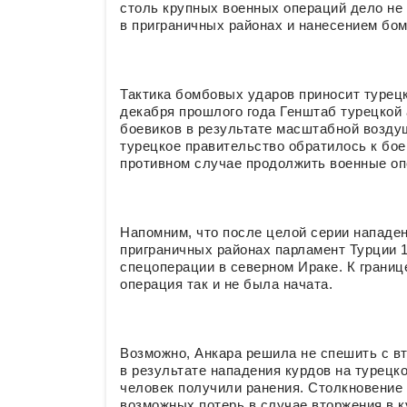
столь крупных военных операций дело не
в приграничных районах и нанесением бо
Тактика бомбовых ударов приносит турецк
декабря прошлого года Генштаб турецкой
боевиков в результате масштабной воздуш
турецкое правительство обратилось к бо
противном случае продолжить военные оп
Напомним, что после целой серии нападен
приграничных районах парламент Турции 1
спецоперации в северном Ираке. К границ
операция так и не была начата.
Возможно, Анкара решила не спешить с вт
в результате нападения курдов на турецк
человек получили ранения. Столкновени
возможных потерь в случае вторжения в к