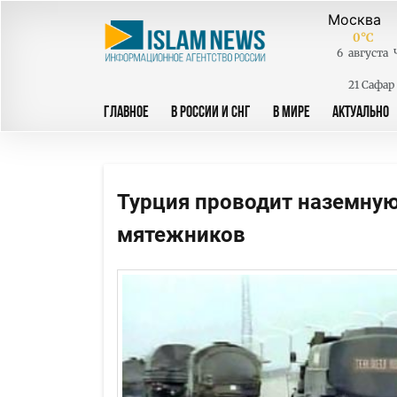
0
°C
6
августа
21 Сафар
ГЛАВНОЕ
В РОССИИ И СНГ
В МИРЕ
АКТУАЛЬНО
Турция проводит наземную
мятежников