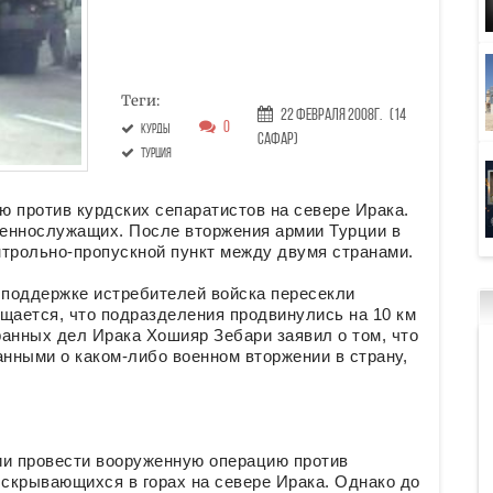
Теги:
22 Февраля 2008г.
(14
0
курды
Сафар)
Турция
 против курдских сепаратистов на севере Ирака.
оеннослужащих. После вторжения армии Турции в
нтрольно-пропускной пункт между двумя странами.
поддержке истребителей войска пересекли
щается, что подразделения продвинулись на 10 км
анных дел Ирака Хошияр Зебари заявил о том, что
анными о каком-либо военном вторжении в страну,
ии провести вооруженную операцию против
 скрывающихся в горах на севере Ирака. Однако до