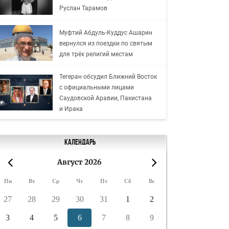
Руслан Тарамов
Муфтий Абдуль-Куддус Ашарин
вернулся из поездки по святым
для трёх религий местам
Тегеран обсудил Ближний Восток
с официальными лицами
Саудовской Аравии, Пакистана
и Ирака
Календарь
Август 2026
«
»
Пн
Вт
Ср
Чт
Пт
Сб
Вс
27
28
29
30
31
1
2
3
4
5
6
7
8
9