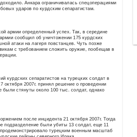
 доходило. Анкара ограничивалась спецоперациями
мбовых ударов по курдским сепаратистам.
ой армии определенный успех. Так, в середине
 армии сообщил об уничтожении 175 курдских
ной атаки на лагеря повстанцев. Чуть позже
евикам с требованием сложить оружие, пообещав в
ерации.
ий курдских сепаратистов на турецких солдат в
7 октября 2007г. принял решение о проведении
е были стянуты около 100 тыс. солдат, однако
оржением после инцидента 21 октября 2007г. Тогда
ое подразделение были убиты 13 солдат, еще 11
е продемонстрировало турецким военным масштаб
урдские районы северного Ирака.