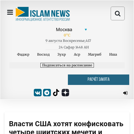
0
°C
9
августа
Воскресенье
,
4:17
24 Сафар 1448 AH
Фаджр
Восход
Зухр
Аср
Магриб
Иша
Подписаться на расписание
РАСЧЁТ ЗАКЯТА
Власти США хотят конфисковать
четыре шиитских мечети и