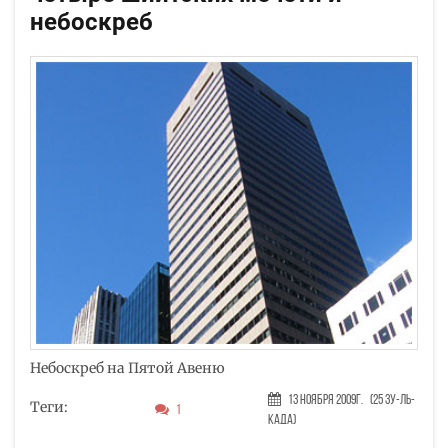
небоскреб
Небоскреб на Пятой Авеню
13 Ноября 2009г.
(25 Зу-ль-
Теги:
1
када)