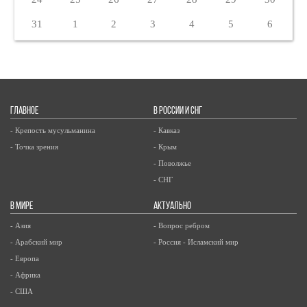
31
1
2
3
4
5
6
ГЛАВНОЕ
В РОССИИ И СНГ
- Крепость мусульманина
- Кавказ
- Точка зрения
- Крым
- Поволжье
- СНГ
В МИРЕ
АКТУАЛЬНО
- Азия
- Вопрос ребром
- Арабский мир
- Россия - Исламский мир
- Европа
- Африка
- США