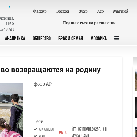
Фаджр
Восход
Зухр
Аср
Магриб
ятница
,
Подписаться на расписание
11:30
 1448 AH
АНАЛИТИКА
ОБЩЕСТВО
БРАК И СЕМЬЯ
МОЗАИКА
во возвращаются на родину
фото AP
Теги:
07 Июля 2025г.
(11
Афганистан
0
Мухаррам)
Иран