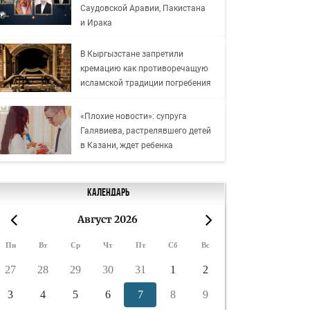
Саудовской Аравии, Пакистана
и Ирака
В Кыргызстане запретили
кремацию как противоречащую
исламской традиции погребения
«Плохие новости»: супруга
Галявиева, растрелявшего детей
в Казани, ждет ребенка
Календарь
Август 2026
«
»
Пн
Вт
Ср
Чт
Пт
Сб
Вс
27
28
29
30
31
1
2
3
4
5
6
7
8
9