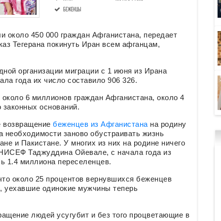
беженцы
и около 450 000 граждан Афганистана, передает
каз Тегерана покинуть Иран всем афганцам,
ной организации миграции с 1 июня из Ирана
ала года их число составило 906 326.
 около 6 миллионов граждан Афганистана, около 4
о законных оснований.
е возвращение
беженцев из Афганистана
на родину
а необходимости заново обустраивать жизнь
не и Пакистане. У многих из них на родине ничего
НИСЕФ Таджуддина Ойевале, с начала года из
ь 1.4 миллиона переселенцев.
, что около 25 процентов вернувшихся беженцев
, уехавшие одинокие мужчины теперь
ращение людей усугубит и без того процветающие в