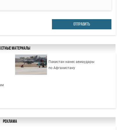
ОТПРАВИТЬ
кстные материалы
Пакистан нанес авиаудары
по Афганистану
ам
Реклама