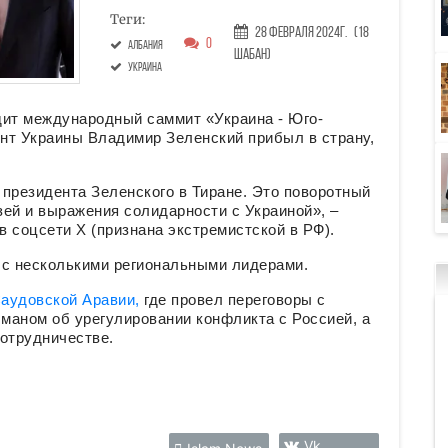
Теги:
28 Февраля 2024г.
(18
0
Албания
Шабан)
украина
дит международный саммит «Украина - Юго-
ент Украины Владимир Зеленский прибыл в страну,
президента Зеленского в Тиране. Это поворотный
ей и выражения солидарности с Украиной», –
 соцсети X (признана экстремистской в РФ).
 с несколькими региональными лидерами.
аудовской Аравии,
где провел переговоры с
аном об урегулировании конфликта с Россией, а
сотрудничестве.
Vk