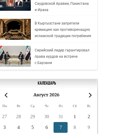
Саудовской Аравии, Пакистана
и Ирака
В Кыргызстане запретили
кремацию как противоречащую
исламской традиции погребения
Сирийский лидер гарантировал
права курдов на встрече
с Барзани
Календарь
Август 2026
«
»
Пн
Вт
Ср
Чт
Пт
Сб
Вс
27
28
29
30
31
1
2
3
4
5
6
7
8
9