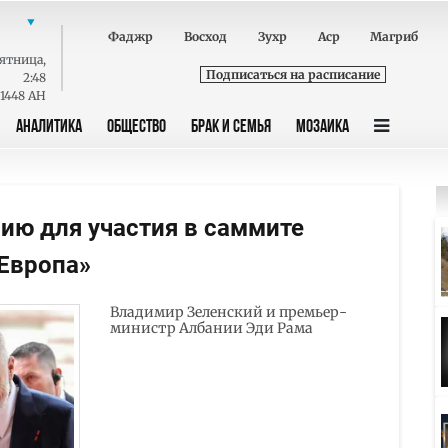
Фаджр
Восход
Зухр
Аср
Магриб
ятница
,
Подписаться на расписание
2:48
 1448 AH
АНАЛИТИКА
ОБЩЕСТВО
БРАК И СЕМЬЯ
МОЗАИКА
ию для участия в саммите
 Европа»
Владимир Зеленский и премьер-
министр Албании Эди Рама