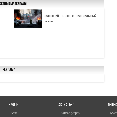
кстные материалы
н-
Зеленский поддержал израильский
режим
Реклама
В МИРЕ
АКТУАЛЬНО
ОБЩЕС
- Азия
- Вопрос ребром
- Благ