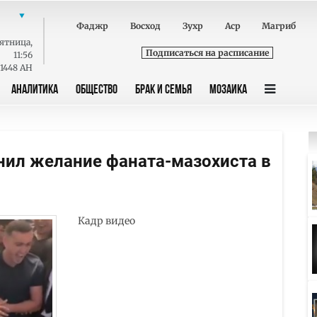
Фаджр
Восход
Зухр
Аср
Магриб
ятница
,
Подписаться на расписание
11:56
 1448 AH
АНАЛИТИКА
ОБЩЕСТВО
БРАК И СЕМЬЯ
МОЗАИКА
нил желание фаната-мазохиста в
Кадр видео