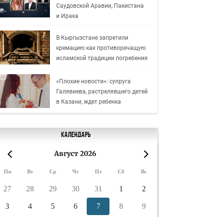
Саудовской Аравии, Пакистана
и Ирака
В Кыргызстане запретили
кремацию как противоречащую
исламской традиции погребения
«Плохие новости»: супруга
Галявиева, растрелявшего детей
в Казани, ждет ребенка
Календарь
Август 2026
«
»
Пн
Вт
Ср
Чт
Пт
Сб
Вс
27
28
29
30
31
1
2
3
4
5
6
7
8
9