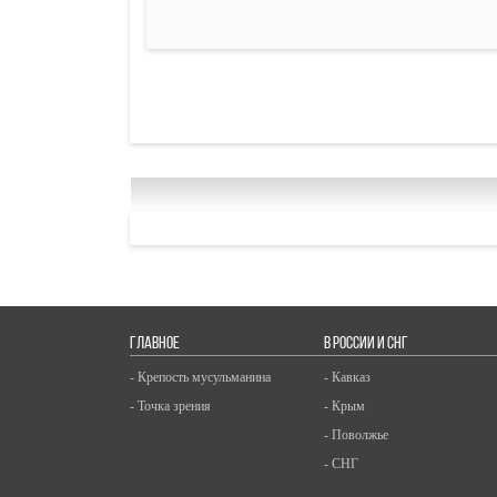
ГЛАВНОЕ
В РОССИИ И СНГ
- Крепость мусульманина
- Кавказ
- Точка зрения
- Крым
- Поволжье
- СНГ