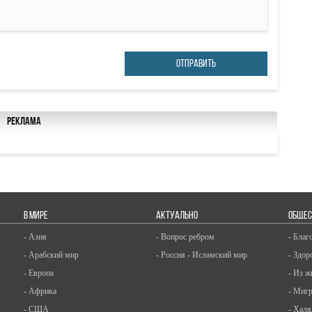
ОТПРАВИТЬ
Реклама
В МИРЕ
АКТУАЛЬНО
ОБЩЕС
- Азия
- Вопрос ребром
- Благ
- Арабский мир
- Россия - Исламский мир
- Здор
- Европа
- Из ж
- Африка
- Миг
- США
- Халя