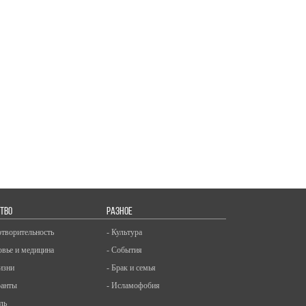
ТВО
РАЗНОЕ
отворительность
- Культура
овье и медицина
- События
изни
- Брак и семья
ранты
- Исламофобия
ль