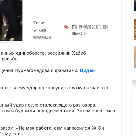
Теги:
19 Июля 2017г.
(24
Хабиб
0
Шавваль)
Нурмагомедов
шанных единоборств, россиянин Хабиб
просьбе.
бщения Нурмагомедова с фанатами.
Видео
.
нести ему удар по корпусу, в шутку назвав это
апный удар после отвлекающего разговора.
ехом и бурными аплодисментами. Затем спортсмен
азом: «Не моя работа, сам напросился 😁 Он
Crazy Fan».