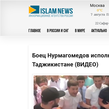
0
°C
7
августа
П
22 Сафар
ГЛАВНОЕ
В РОССИИ И СНГ
В МИРЕ
АКТУАЛЬНО
Боец Нурмагомедов испол
Таджикистане (ВИДЕО)