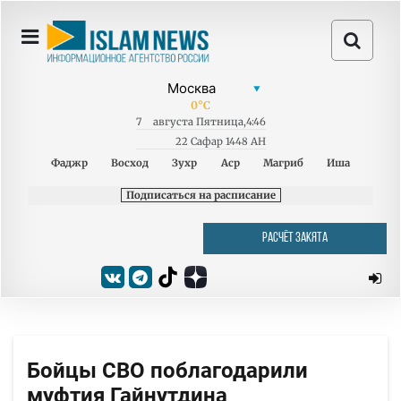
0
°C
7
августа
Пятница
,
4:46
22 Сафар 1448 AH
Фаджр
Восход
Зухр
Аср
Магриб
Иша
Подписаться на расписание
РАСЧЁТ ЗАКЯТА
Бойцы СВО поблагодарили
муфтия Гайнутдина