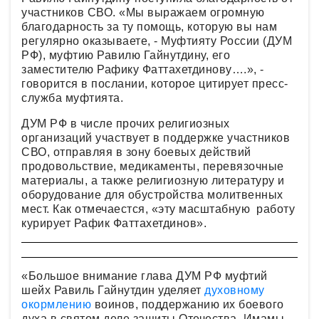
участников СВО. «Мы выражаем огромную
благодарность за ту помощь, которую вы нам
регулярно оказываете, - Муфтияту России (ДУМ
РФ), муфтию Равилю Гайнутдину, его
заместителю Рафику Фаттахетдинову….», -
говорится в послании, которое цитирует пресс-
служба муфтията.
ДУМ РФ в числе прочих религиозных
организаций участвует в поддержке участников
СВО, отправляя в зону боевых действий
продовольствие, медикаменты, перевязочные
материалы, а также религиозную литературу и
оборудование для обустройства молитвенных
мест. Как отмечаестся, «эту масштабную работу
курирует Рафик Фаттахетдинов».
«Большое внимание глава ДУМ РФ муфтий
шейх Равиль Гайнутдин уделяет
духовному
окормлению
воинов, поддержанию их боевого
духа в святом деле защиты Отечества. Имамы