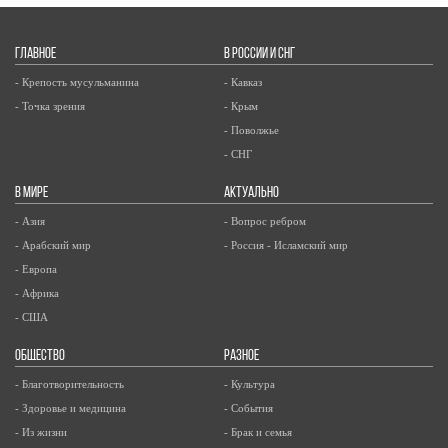
ГЛАВНОЕ
В РОССИИ И СНГ
- Крепость мусульманина
- Кавказ
- Точка зрения
- Крым
- Поволжье
- СНГ
В МИРЕ
АКТУАЛЬНО
- Азия
- Вопрос ребром
- Арабский мир
- Россия - Исламский мир
- Европа
- Африка
- США
ОБЩЕСТВО
РАЗНОЕ
- Благотворительность
- Культура
- Здоровье и медицина
- События
- Из жизни
- Брак и семья