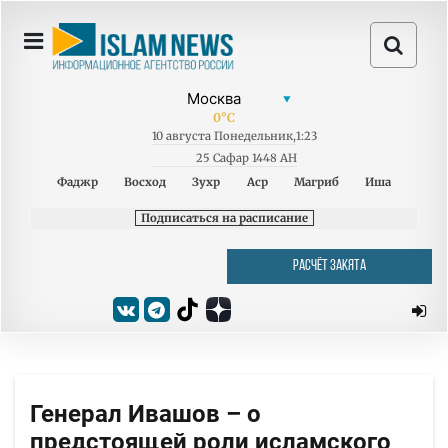
0
°C
10
августа
Понедельник
,
1:23
25 Сафар 1448 AH
Фаджр
Восход
Зухр
Аср
Магриб
Иша
Подписаться на расписание
РАСЧЁТ ЗАКЯТА
Генерал Ивашов – о
предстоящей роли исламского