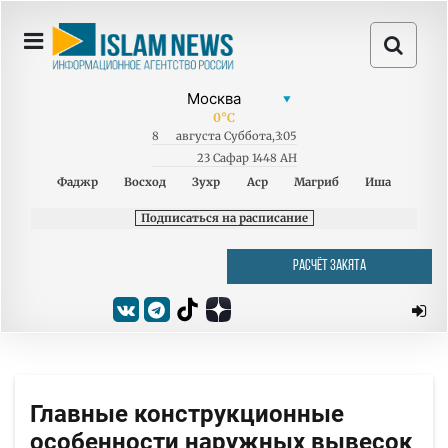
0
°C
8
августа
Суббота
,
3:05
23 Сафар 1448 AH
Фаджр
Восход
Зухр
Аср
Магриб
Иша
Подписаться на расписание
РАСЧЁТ ЗАКЯТА
Главные конструкционные
особенности наружных вывесок