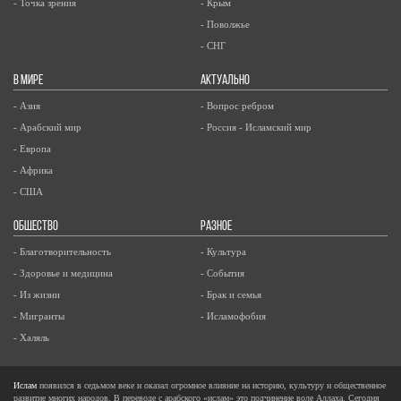
- Точка зрения
- Крым
- Поволжье
- СНГ
В МИРЕ
АКТУАЛЬНО
- Азия
- Вопрос ребром
- Арабский мир
- Россия - Исламский мир
- Европа
- Африка
- США
ОБЩЕСТВО
РАЗНОЕ
- Благотворительность
- Культура
- Здоровье и медицина
- События
- Из жизни
- Брак и семья
- Мигранты
- Исламофобия
- Халяль
Ислам
появился в седьмом веке и оказал огромное влияние на историю, культуру и общественное
развитие многих народов. В переводе с арабского «ислам» это подчинение воле Аллаха. Сегодня