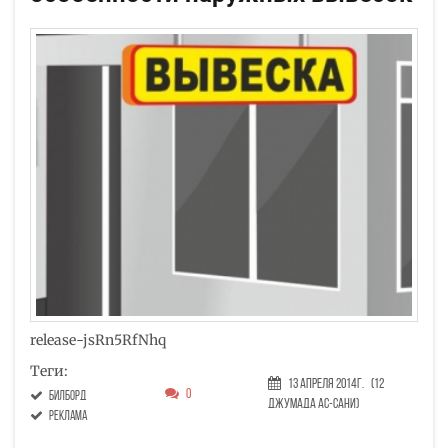
release-jsRn5RfNhq
Теги:
13 Апреля 2014г.
(12
0
билборд
Джумада ас-сани)
реклама