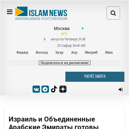
0
°C
6
августа
Четверг
,
9:36
21 Сафар 1448 AH
Фаджр
Восход
Зухр
Аср
Магриб
Иша
Подписаться на расписание
РАСЧЁТ ЗАКЯТА
Израиль и Объединенные
Арабские Эмираты готовы