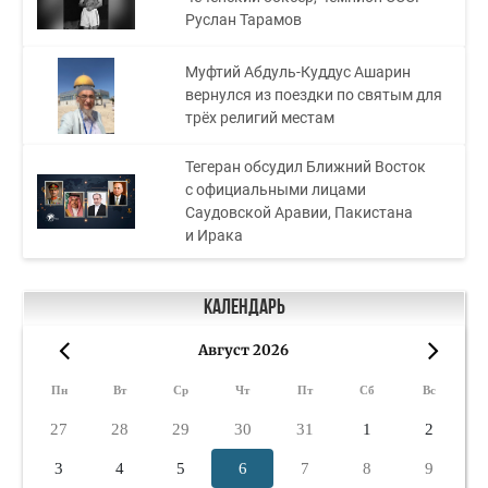
Руслан Тарамов
Муфтий Абдуль-Куддус Ашарин
вернулся из поездки по святым для
трёх религий местам
Тегеран обсудил Ближний Восток
с официальными лицами
Саудовской Аравии, Пакистана
и Ирака
Календарь
Август 2026
«
»
Пн
Вт
Ср
Чт
Пт
Сб
Вс
27
28
29
30
31
1
2
3
4
5
6
7
8
9