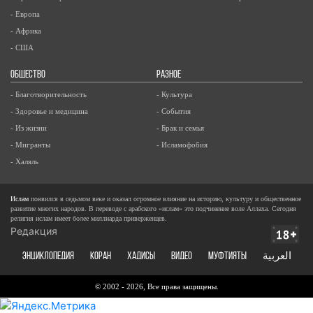
- Европа
- Африка
- США
ОБЩЕСТВО
РАЗНОЕ
- Благотворительность
- Культура
- Здоровье и медицина
- События
- Из жизни
- Брак и семья
- Мигранты
- Исламофобия
- Халяль
Ислам
появился в седьмом веке и оказал огромное влияние на историю, культуру и общественное
развитие многих народов. В переводе с арабского «ислам» это подчинение воле Аллаха. Сегодня
религия ислам имеет более миллиарда приверженцев.
Редакция
ЭНЦИКЛОПЕДИЯ
КОРАН
ХАДИСЫ
ВИДЕО
Муфтияты
العربية
© 2002 - 2026, Все права защищены.