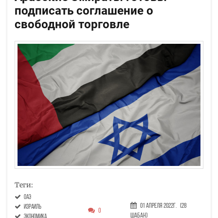
подписать соглашение о
свободной торговле
Теги:
ОАЭ
01 Апреля 2022г.
(28
Израиль
0
Шабан)
экономика