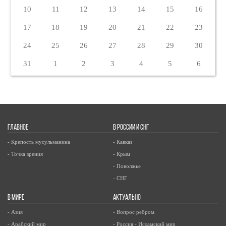
10
11
12
13
14
15
16
17
18
19
20
21
22
23
24
25
26
27
28
29
30
31
1
2
3
4
5
6
ГЛАВНОЕ
В РОССИИ И СНГ
- Крепость мусульманина
- Кавказ
- Точка зрения
- Крым
- Поволжье
- СНГ
В МИРЕ
АКТУАЛЬНО
- Азия
- Вопрос ребром
- Арабский мир
- Россия - Исламский мир