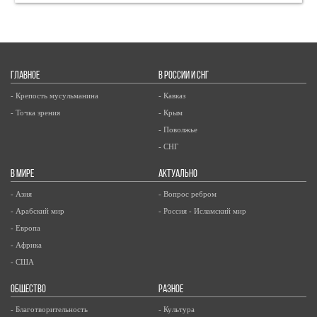
ГЛАВНОЕ
В РОССИИ И СНГ
- Крепость мусульманина
- Кавказ
- Точка зрения
- Крым
- Поволжье
- СНГ
В МИРЕ
АКТУАЛЬНО
- Азия
- Вопрос ребром
- Арабский мир
- Россия - Исламский мир
- Европа
- Африка
- США
ОБЩЕСТВО
РАЗНОЕ
- Благотворительность
- Культура