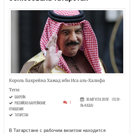
Король Бахрейна Хамад ибн Иса аль-Халифа
Теги:
бахрейн
30 Августа 2015г.
(15 Зу-
1
российско-бахрейнские
ль-када)
отношения
Татарстан
В Татарстане с рабочим визитом находится