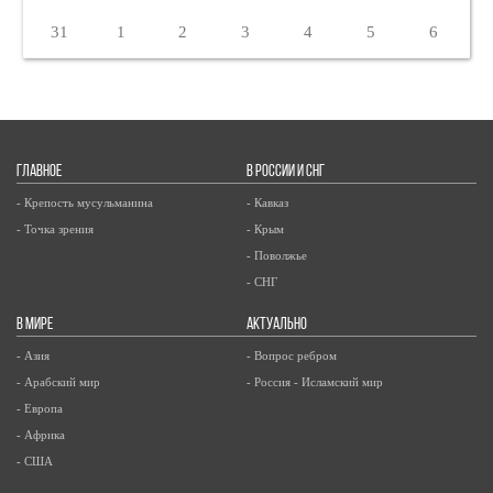
31
1
2
3
4
5
6
ГЛАВНОЕ
В РОССИИ И СНГ
- Крепость мусульманина
- Кавказ
- Точка зрения
- Крым
- Поволжье
- СНГ
В МИРЕ
АКТУАЛЬНО
- Азия
- Вопрос ребром
- Арабский мир
- Россия - Исламский мир
- Европа
- Африка
- США