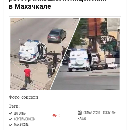
в Махачкале
Фото: соцсети
Теги:
06 Мая 2025г.
(08 Зу-ль-
Дагестан
0
када)
Сергей Меликов
Махачкала