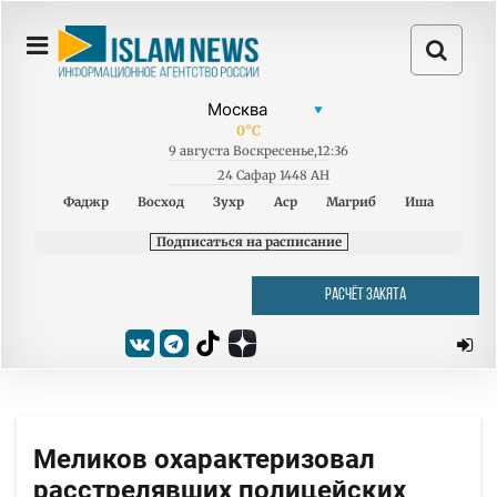
0
°C
9
августа
Воскресенье
,
12:36
24 Сафар 1448 AH
Фаджр
Восход
Зухр
Аср
Магриб
Иша
Подписаться на расписание
РАСЧЁТ ЗАКЯТА
Меликов охарактеризовал
расстрелявших полицейских