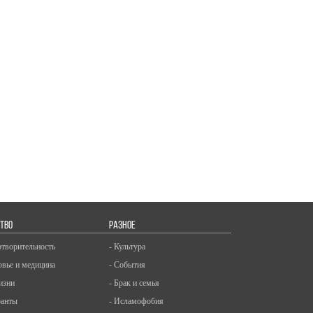
ТВО
РАЗНОЕ
отворительность
- Культура
овье и медицина
- События
изни
- Брак и семья
ранты
- Исламофобия