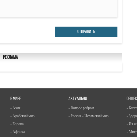
ОТПРАВИТЬ
Реклама
В МИРЕ
АКТУАЛЬНО
ОБЩЕС
- Азия
- Вопрос ребром
- Благ
- Арабский мир
- Россия - Исламский мир
- Здор
- Европа
- Из ж
- Африка
- Миг