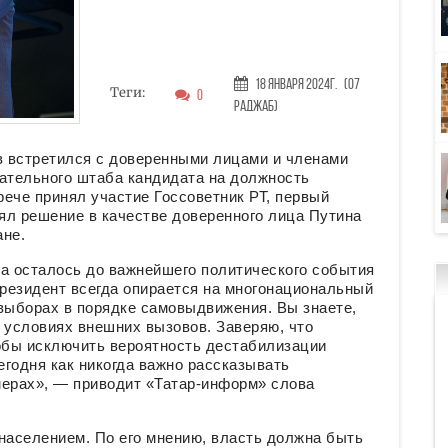
18 Января 2024г.
(07
Теги:
0
Раджаб)
 встретился с доверенными лицами и членами
рательного штаба кандидата на должность
ече принял участие Госсоветник РТ, первый
ял решение в качестве доверенного лица Путина
ане.
ца осталось до важнейшего политического события
резидент всегда опирается на многонациональный
выборах в порядке самовыдвижения. Вы знаете,
 условиях внешних вызовов. Заверяю, что
тобы исключить вероятность дестабилизации
годня как никогда важно рассказывать
мерах», — приводит «Татар-информ» слова
населением. По его мнению, власть должна быть