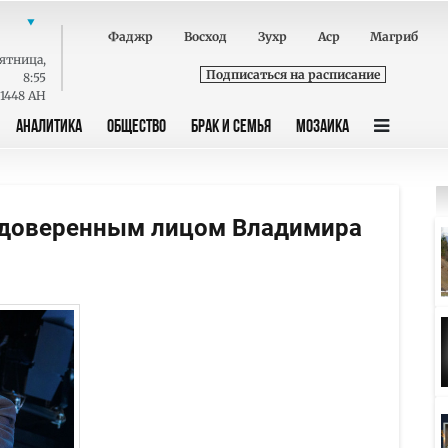
Фаджр
Восход
Зухр
Аср
Магриб
ятница
,
Подписаться на расписание
8:55
 1448 AH
АНАЛИТИКА
ОБЩЕСТВО
БРАК И СЕМЬЯ
МОЗАИКА
 доверенным лицом Владимира