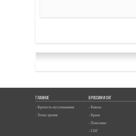
ГЛАВНОЕ
В РОССИИ И СНГ
- Крепость мусульманина
- Кавказ
- Точка зрения
- Крым
- Поволжье
- СНГ