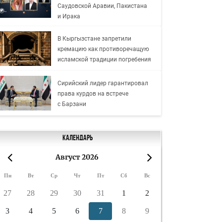
Саудовской Аравии, Пакистана
и Ирака
В Кыргызстане запретили
кремацию как противоречащую
исламской традиции погребения
Сирийский лидер гарантировал
права курдов на встрече
с Барзани
Календарь
Август 2026
«
»
Пн
Вт
Ср
Чт
Пт
Сб
Вс
27
28
29
30
31
1
2
3
4
5
6
7
8
9