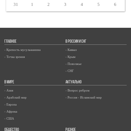
31
1
2
3
4
5
6
ГЛАВНОЕ
В РОССИИ И СНГ
- Крепость мусульманина
- Кавказ
- Точка зрения
- Крым
- Поволжье
- СНГ
В МИРЕ
АКТУАЛЬНО
- Азия
- Вопрос ребром
- Арабский мир
- Россия - Исламский мир
- Европа
- Африка
- США
ОБЩЕСТВО
РАЗНОЕ