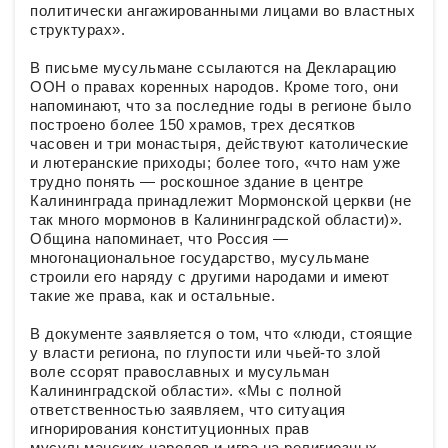
политически ангажированными лицами во властных
структурах».
В письме мусульмане ссылаются на Декларацию
ООН о правах коренных народов. Кроме того, они
напоминают, что за последние годы в регионе было
построено более 150 храмов, трех десятков
часовен и три монастыря, действуют католические
и лютеранские приходы; более того, «что нам уже
трудно понять — роскошное здание в центре
Калининграда принадлежит Мормонской церкви (не
так много мормонов в Калининградской области)».
Община напоминает, что Россия —
многонациональное государство, мусульмане
строили его наряду с другими народами и имеют
такие же права, как и остальные.
В документе заявляется о том, что «люди, стоящие
у власти региона, по глупости или чьей-то злой
воле ссорят православных и мусульман
Калининградской области». «Мы с полной
ответственностью заявляем, что ситуация
игнорирования конституционных прав
мусульманских народов и игра на религиозных