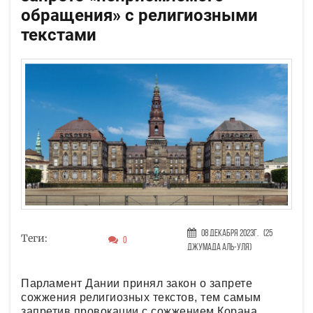
обращения» с религиозными
текстами
08 Декабря 2023г.
(25
Теги:
0
Джумада аль-уля)
Парламент Дании принял закон о запрете
сожжения религиозных текстов, тем самым
запретив провокации с сожжением Корана.