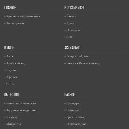
ГЛАВНОЕ
В РОССИИ И СНГ
- Крепость мусульманина
- Кавказ
- Точка зрения
- Крым
- Поволжье
- СНГ
В МИРЕ
АКТУАЛЬНО
- Азия
- Вопрос ребром
- Арабский мир
- Россия - Исламский мир
- Европа
- Африка
- США
ОБЩЕСТВО
РАЗНОЕ
- Благотворительность
- Культура
- Здоровье и медицина
- События
- Из жизни
- Брак и семья
- Мигранты
- Исламофобия