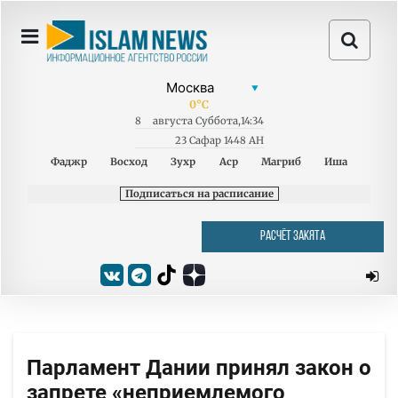
0
°C
8
августа
Суббота
,
14:34
23 Сафар 1448 AH
Фаджр
Восход
Зухр
Аср
Магриб
Иша
Подписаться на расписание
РАСЧЁТ ЗАКЯТА
Парламент Дании принял закон о
запрете «неприемлемого