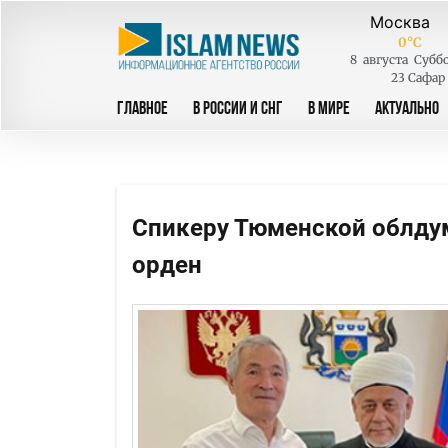
0
°C
8
августа
Субб
23 Сафар
ГЛАВНОЕ
В РОССИИ И СНГ
В МИРЕ
АКТУАЛЬНО
Спикеру Тюменской облду
орден