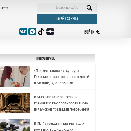
Иша
РАСЧЁТ ЗАКЯТА
ВОЙТИ
Популярное
«Плохие новости»: супруга
Галявиева, растрелявшего детей
в Казани, ждет ребенка
В Кыргызстане запретили
кремацию как противоречащую
исламской традиции погребения
В КБР утвердили выплату для
военных, защищающих