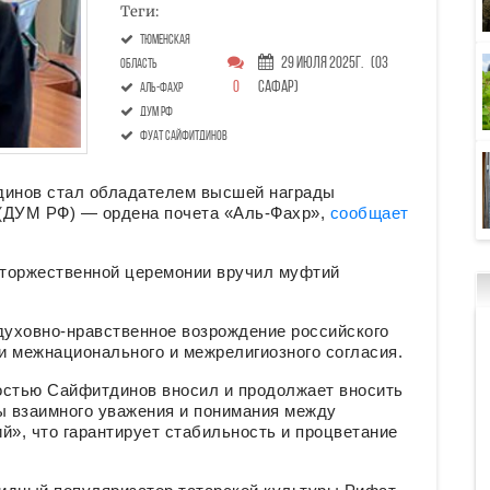
Теги:
тюменская
29 Июля 2025г.
(03
область
0
Сафар)
Аль-Фахр
ДУМ РФ
Фуат Сайфитдинов
инов стал обладателем высшей награды
 (ДУМ РФ) — ордена почета «Аль-Фахр»,
сообщает
е торжественной церемонии вручил муфтий
уховно-нравственное возрождение российского
ии межнационального и межрелигиозного согласия.
остью Сайфитдинов вносил и продолжает вносить
 взаимного уважения и понимания между
й», что гарантирует стабильность и процветание