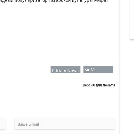
идный популяризатор татарской культуры Рифат
Vk
Islam News
Версия для печати