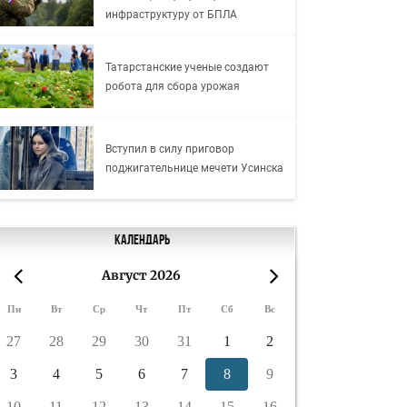
инфраструктуру от БПЛА
Татарстанские ученые создают
робота для сбора урожая
Вступил в силу приговор
поджигательнице мечети Усинска
Календарь
Август 2026
«
»
Пн
Вт
Ср
Чт
Пт
Сб
Вс
27
28
29
30
31
1
2
3
4
5
6
7
8
9
10
11
12
13
14
15
16