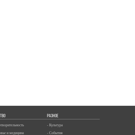
ТВО
РАЗНОЕ
отворительность
- Культура
овье и медицина
- События