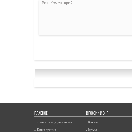
ГЛАВНОЕ
В РОССИИ И СНГ
- Крепость мусульманина
- Кавказ
- Точка зрения
- Крым