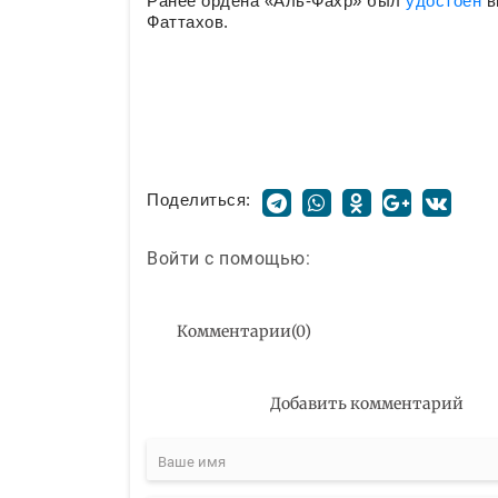
Ранее ордена «Аль-Фахр» был
удостоен
в
Фаттахов.
Поделиться:
Войти с помощью:
Комментарии
(
0
)
Добавить комментарий