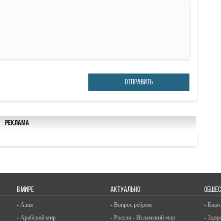
ОТПРАВИТЬ
Реклама
В МИРЕ
АКТУАЛЬНО
ОБЩЕС
- Азия
- Вопрос ребром
- Благ
- Арабский мир
- Россия - Исламский мир
- Здор