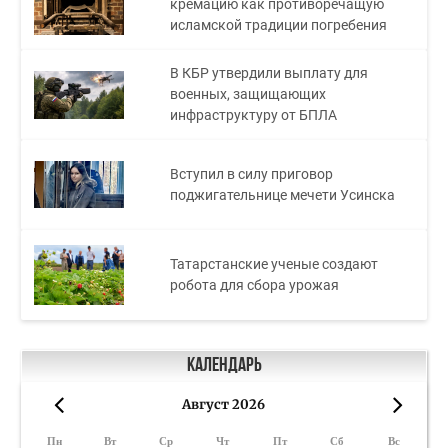
кремацию как противоречащую
исламской традиции погребения
В КБР утвердили выплату для
военных, защищающих
инфраструктуру от БПЛА
Вступил в силу приговор
поджигательнице мечети Усинска
Татарстанские ученые создают
робота для сбора урожая
Календарь
Август 2026
«
»
Пн
Вт
Ср
Чт
Пт
Сб
Вс