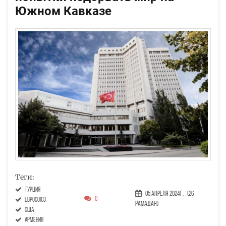
Южном Кавказе
Теги:
Турция
05 Апреля 2024г.
(26
0
Евросоюз
Рамадан)
США
Армения