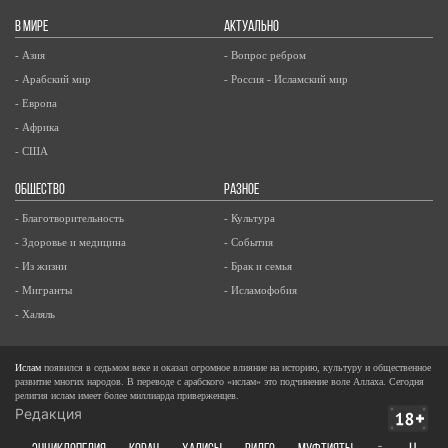
В МИРЕ
АКТУАЛЬНО
- Азия
- Вопрос ребром
- Арабский мир
- Россия - Исламский мир
- Европа
- Африка
- США
ОБЩЕСТВО
РАЗНОЕ
- Благотворительность
- Культура
- Здоровье и медицина
- События
- Из жизни
- Брак и семья
- Мигранты
- Исламофобия
- Халяль
Ислам
появился в седьмом веке и оказал огромное влияние на историю, культуру и общественное
развитие многих народов. В переводе с арабского «ислам» это подчинение воле Аллаха. Сегодня
религия ислам имеет более миллиарда приверженцев.
Редакция