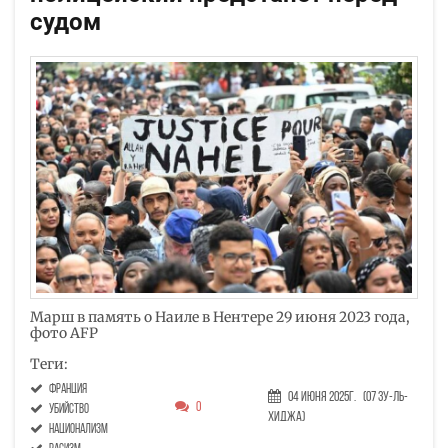
судом
Марш в память о Наиле в Нентере 29 июня 2023 года,
фото AFP
Теги:
Франция
04 Июня 2025г.
(07 Зу-ль-
0
убийство
хиджа)
национализм