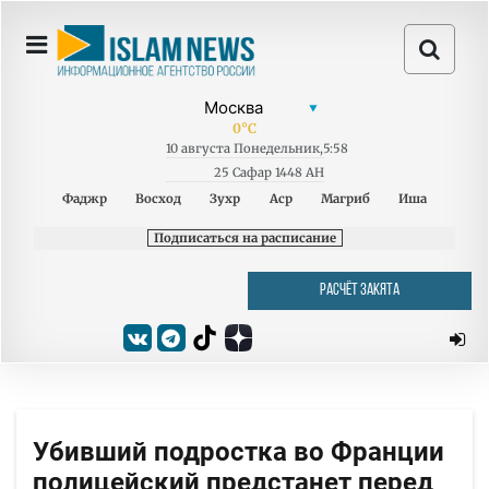
0
°C
10
августа
Понедельник
,
5:58
25 Сафар 1448 AH
Фаджр
Восход
Зухр
Аср
Магриб
Иша
Подписаться на расписание
РАСЧЁТ ЗАКЯТА
Убивший подростка во Франции
полицейский предстанет перед