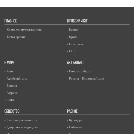
ГЛАВНОЕ
В РОССИИ И СНГ
- Крепость мусульманина
- Кавказ
- Точка зрения
- Крым
- Поволжье
- СНГ
В МИРЕ
АКТУАЛЬНО
- Азия
- Вопрос ребром
- Арабский мир
- Россия - Исламский мир
- Европа
- Африка
- США
ОБЩЕСТВО
РАЗНОЕ
- Благотворительность
- Культура
- Здоровье и медицина
- События