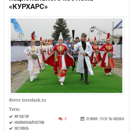
«КУРХАРС»
Фото: travelask.ru
Теги:
Ингушетия
0
01 Июня
(15 Зу-ль-хиджа)
национальный костюм
фестиваль