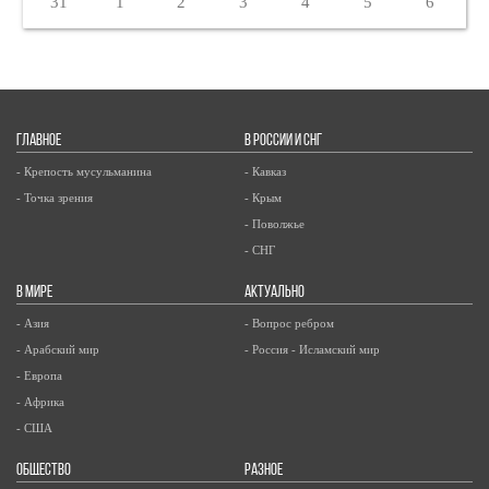
31
1
2
3
4
5
6
ГЛАВНОЕ
В РОССИИ И СНГ
- Крепость мусульманина
- Кавказ
- Точка зрения
- Крым
- Поволжье
- СНГ
В МИРЕ
АКТУАЛЬНО
- Азия
- Вопрос ребром
- Арабский мир
- Россия - Исламский мир
- Европа
- Африка
- США
ОБЩЕСТВО
РАЗНОЕ