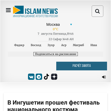
0
°C
7
августа
Пятница
,
19:46
22 Сафар 1448 AH
Фаджр
Восход
Зухр
Аср
Магриб
Иша
Подписаться на расписание
РАСЧЁТ ЗАКЯТА
В Ингушетии прошел фестиваль
национального костюма