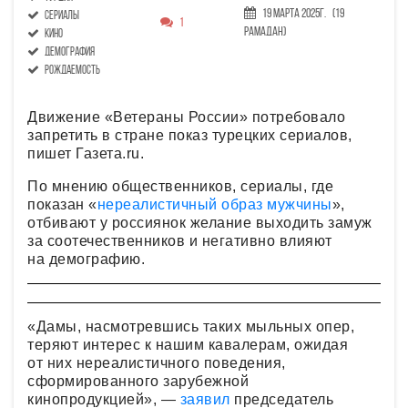
19 Марта 2025г.
(19
сериалы
1
Рамадан)
кино
демография
рождаемость
Движение «Ветераны России» потребовало
запретить в стране показ турецких сериалов,
пишет Газета.ru.
По мнению общественников, сериалы, где
показан «
нереалистичный образ мужчины
»,
отбивают у россиянок желание выходить замуж
за соотечественников и негативно влияют
на демографию.
«Дамы, насмотревшись таких мыльных опер,
теряют интерес к нашим кавалерам, ожидая
от них нереалистичного поведения,
сформированного зарубежной
кинопродукцией», —
заявил
председатель