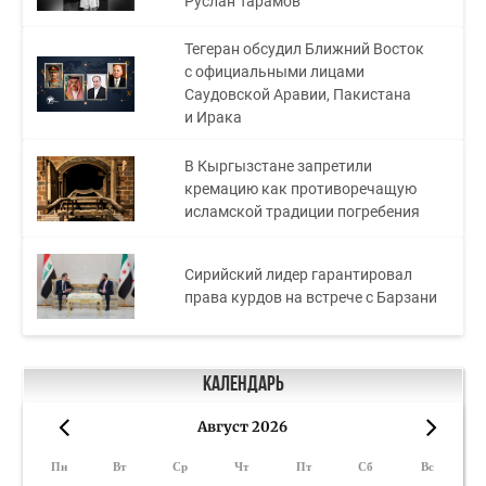
Руслан Тарамов
Тегеран обсудил Ближний Восток
с официальными лицами
Саудовской Аравии, Пакистана
и Ирака
В Кыргызстане запретили
кремацию как противоречащую
исламской традиции погребения
Сирийский лидер гарантировал
права курдов на встрече с Барзани
Календарь
Август 2026
«
»
Пн
Вт
Ср
Чт
Пт
Сб
Вс