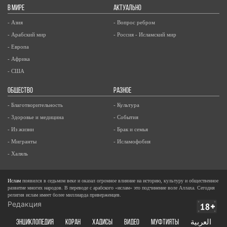
В МИРЕ
АКТУАЛЬНО
- Азия
- Вопрос ребром
- Арабский мир
- Россия - Исламский мир
- Европа
- Африка
- США
ОБЩЕСТВО
РАЗНОЕ
- Благотворительность
- Культура
- Здоровье и медицина
- События
- Из жизни
- Брак и семья
- Мигранты
- Исламофобия
- Халяль
Ислам
появился в седьмом веке и оказал огромное влияние на историю, культуру и общественное
развитие многих народов. В переводе с арабского «ислам» это подчинение воле Аллаха. Сегодня
религия ислам имеет более миллиарда приверженцев.
Редакция
ЭНЦИКЛОПЕДИЯ
КОРАН
ХАДИСЫ
ВИДЕО
Муфтияты
العربية