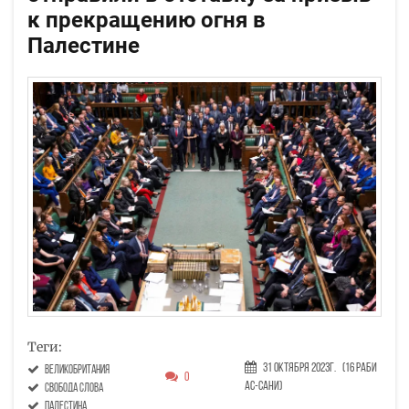
к прекращению огня в
Палестине
Теги:
31 Октября 2023г.
(16 Раби
великобритания
0
ас-сани)
свобода слова
Палестина