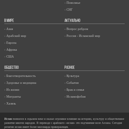
- Поволжье
- СНГ
В МИРЕ
АКТУАЛЬНО
- Азия
- Вопрос ребром
- Арабский мир
- Россия - Исламский мир
- Европа
- Африка
- США
ОБЩЕСТВО
РАЗНОЕ
- Благотворительность
- Культура
- Здоровье и медицина
- События
- Из жизни
- Брак и семья
- Мигранты
- Исламофобия
- Халяль
Ислам
появился в седьмом веке и оказал огромное влияние на историю, культуру и общественное
развитие многих народов. В переводе с арабского «ислам» это подчинение воле Аллаха. Сегодня
религия ислам имеет более миллиарда приверженцев.