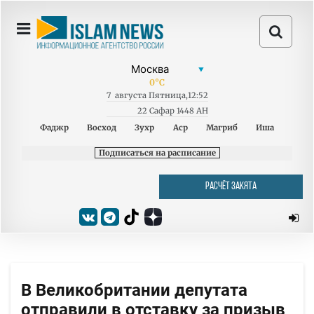
0
°C
7
августа
Пятница
,
12:52
22 Сафар 1448 AH
Фаджр
Восход
Зухр
Аср
Магриб
Иша
Подписаться на расписание
РАСЧЁТ ЗАКЯТА
В Великобритании депутата
отправили в отставку за призыв