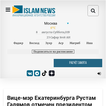
0
°C
8
августа
Суббота
,
0:19
23 Сафар 1448 AH
Фаджр
Восход
Зухр
Аср
Магриб
Иша
Подписаться на расписание
РАСЧЁТ ЗАКЯТА
Вице-мэр Екатеринбурга Рустам
Галямов отмечен президентом