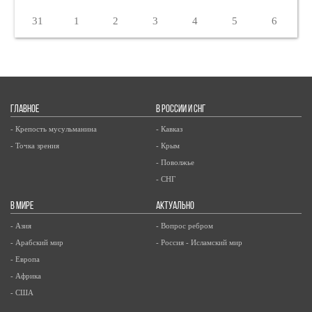
31
1
2
3
4
5
6
ГЛАВНОЕ
В РОССИИ И СНГ
- Крепость мусульманина
- Кавказ
- Точка зрения
- Крым
- Поволжье
- СНГ
В МИРЕ
АКТУАЛЬНО
- Азия
- Вопрос ребром
- Арабский мир
- Россия - Исламский мир
- Европа
- Африка
- США