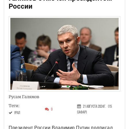
России
Русам Галямов
Теги:
21 Августа 2024г.
(15
0
Сафар)
Урал
Президент России Владимир Путин подписал