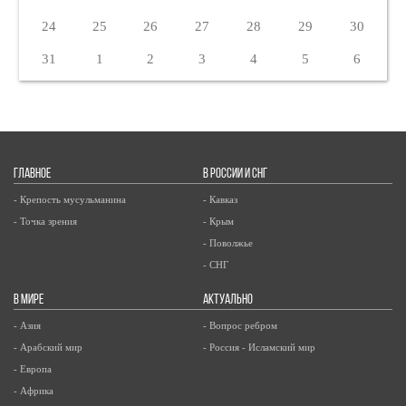
24
25
26
27
28
29
30
31
1
2
3
4
5
6
ГЛАВНОЕ
В РОССИИ И СНГ
- Крепость мусульманина
- Кавказ
- Точка зрения
- Крым
- Поволжье
- СНГ
В МИРЕ
АКТУАЛЬНО
- Азия
- Вопрос ребром
- Арабский мир
- Россия - Исламский мир
- Европа
- Африка