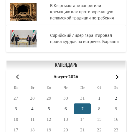
В Кыргызстане запретили
кремацию как противоречащую
исламской традиции погребения
Сирийский лидер гарантировал
права курдов на встрече с Барзани
Календарь
Август 2026
«
»
Пн
Вт
Ср
Чт
Пт
Сб
Вс
27
28
29
30
31
1
2
3
4
5
6
7
8
9
10
11
12
13
14
15
16
17
18
19
20
21
22
23