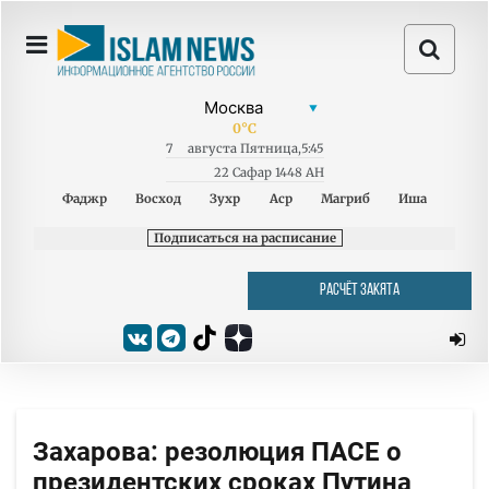
0
°C
7
августа
Пятница
,
5:45
22 Сафар 1448 AH
Фаджр
Восход
Зухр
Аср
Магриб
Иша
Подписаться на расписание
РАСЧЁТ ЗАКЯТА
Захарова: резолюция ПАСЕ о
президентских сроках Путина