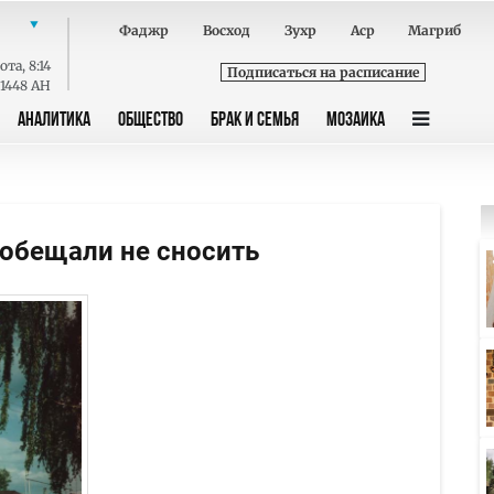
Фаджр
Восход
Зухр
Аср
Магриб
ота
,
8:14
Подписаться на расписание
 1448 AH
АНАЛИТИКА
ОБЩЕСТВО
БРАК И СЕМЬЯ
МОЗАИКА
ообещали не сносить