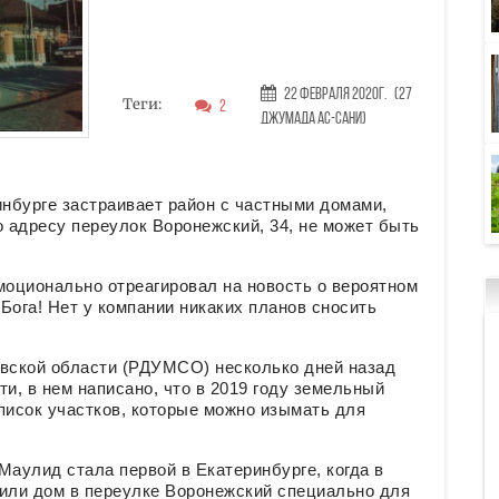
22 Февраля 2020г.
(27
Теги:
2
Джумада ас-сани)
инбурге застраивает район с частными домами,
о адресу переулок Воронежский, 34, не может быть
оционально отреагировал на новость о вероятном
Бога! Нет у компании никаких планов сносить
вской области (РДУМСО) несколько дней назад
и, в нем написано, что в 2019 году земельный
список участков, которые можно изымать для
Маулид стала первой в Екатеринбурге, когда в
пили дом в переулке Воронежский специально для