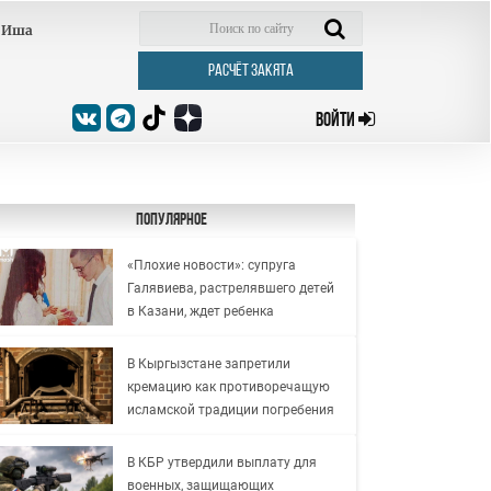
Иша
РАСЧЁТ ЗАКЯТА
ВОЙТИ
Популярное
«Плохие новости»: супруга
Галявиева, растрелявшего детей
в Казани, ждет ребенка
В Кыргызстане запретили
кремацию как противоречащую
исламской традиции погребения
В КБР утвердили выплату для
военных, защищающих