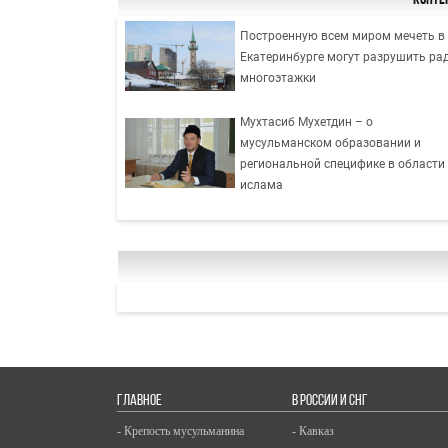
Конте
Построенную всем миром мечеть в
Екатеринбурге могут разрушить ра
многоэтажки
Мухтасиб Мухетдин – о
мусульманском образовании и
региональной специфике в области
ислама
ГЛАВНОЕ
В РОССИИ И СНГ
- Крепость мусульманина
- Кавказ