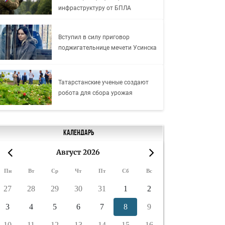
инфраструктуру от БПЛА
Вступил в силу приговор
поджигательнице мечети Усинска
Татарстанские ученые создают
робота для сбора урожая
Календарь
Август 2026
«
»
Пн
Вт
Ср
Чт
Пт
Сб
Вс
27
28
29
30
31
1
2
3
4
5
6
7
8
9
10
11
12
13
14
15
16