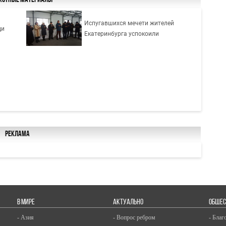
кстные материалы
Испугавшихся мечети жителей
ди
Екатеринбурга успокоили
Реклама
В МИРЕ
АКТУАЛЬНО
ОБЩЕС
- Азия
- Вопрос ребром
- Благ