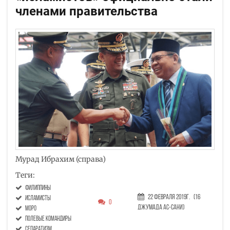
членами правительства
Мурад Ибрахим (справа)
Теги:
Филиппины
22 Февраля 2019г.
(16
исламисты
0
Джумада ас-сани)
моро
полевые командиры
сепаратизм