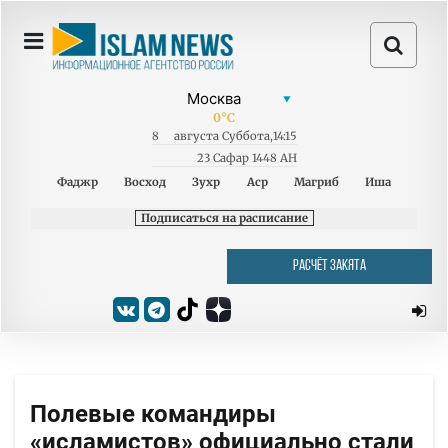
0
°C
8
августа
Суббота
,
14:15
23 Сафар 1448 AH
Фаджр
Восход
Зухр
Аср
Магриб
Иша
Подписаться на расписание
РАСЧЁТ ЗАКЯТА
Полевые командиры
«исламистов» официально стали