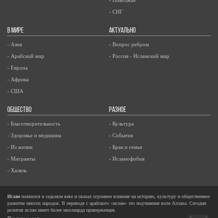
- СНГ
В МИРЕ
АКТУАЛЬНО
- Азия
- Вопрос ребром
- Арабский мир
- Россия - Исламский мир
- Европа
- Африка
- США
ОБЩЕСТВО
РАЗНОЕ
- Благотворительность
- Культура
- Здоровье и медицина
- События
- Из жизни
- Брак и семья
- Мигранты
- Исламофобия
- Халяль
Ислам
появился в седьмом веке и оказал огромное влияние на историю, культуру и общественное
развитие многих народов. В переводе с арабского «ислам» это подчинение воле Аллаха. Сегодня
религия ислам имеет более миллиарда приверженцев.