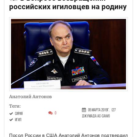
российских игиловцев на родину
Анатолий Антонов
Теги:
05 Марта 2019г.
(27
0
Сирия
Джумада ас-сани)
ИГИЛ
Посол России в США Анатолий Антонов подтвердил