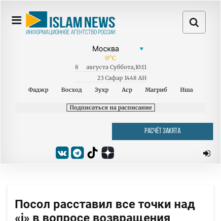
0
°C
8
августа
Суббота
,
10:11
23 Сафар 1448 AH
Фаджр
Восход
Зухр
Аср
Магриб
Иша
Подписаться на расписание
РАСЧЁТ ЗАКЯТА
Посол расставил все точки над
«i» в вопросе возвращения