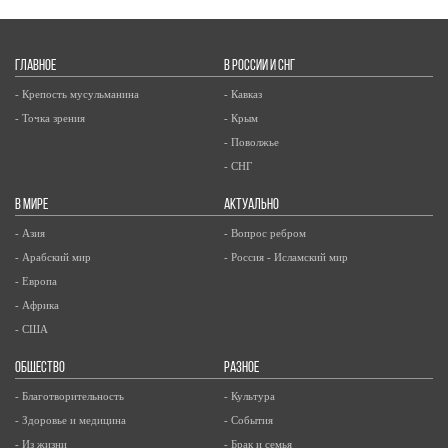
ГЛАВНОЕ
В РОССИИ И СНГ
- Крепость мусульманина
- Кавказ
- Точка зрения
- Крым
- Поволжье
- СНГ
В МИРЕ
АКТУАЛЬНО
- Азия
- Вопрос ребром
- Арабский мир
- Россия - Исламский мир
- Европа
- Африка
- США
ОБЩЕСТВО
РАЗНОЕ
- Благотворительность
- Культура
- Здоровье и медицина
- События
- Из жизни
- Брак и семья