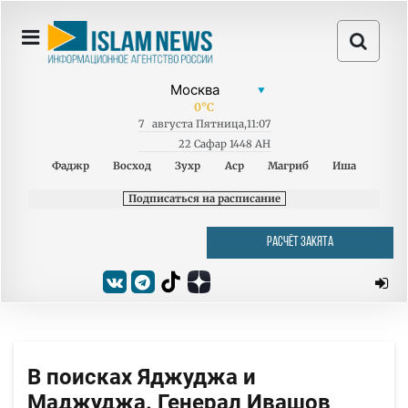
0
°C
7
августа
Пятница
,
11:07
22 Сафар 1448 AH
Фаджр
Восход
Зухр
Аср
Магриб
Иша
Подписаться на расписание
РАСЧЁТ ЗАКЯТА
В поисках Яджуджа и
Маджуджа. Генерал Ивашов