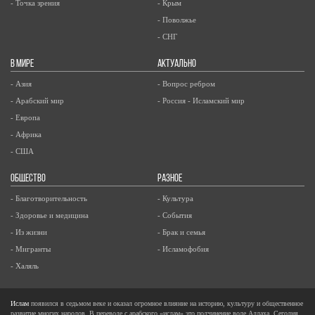
- Точка зрения
- Крым
- Поволжье
- СНГ
В МИРЕ
АКТУАЛЬНО
- Азия
- Вопрос ребром
- Арабский мир
- Россия - Исламский мир
- Европа
- Африка
- США
ОБЩЕСТВО
РАЗНОЕ
- Благотворительность
- Культура
- Здоровье и медицина
- События
- Из жизни
- Брак и семья
- Мигранты
- Исламофобия
- Халяль
Ислам
появился в седьмом веке и оказал огромное влияние на историю, культуру и общественное
развитие многих народов. В переводе с арабского «ислам» это подчинение воле Аллаха. Сегодня