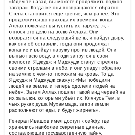
«Идём те назад, вы можете продолжить подкоп
завтра». Когда же они возвращаются обратно,
Стена становится ещё крепче, чем ранее. Это
продолжится до прихода их времени, когда
Аллах пожелает выпустить их наружу...», -
относя это дело на волю Аллаха. Они
возвратятся на следующий день, и найдут дыру,
как они её оставили, тогда они продолжат
копание и выйдут наружу против людей. Они
выпьют всю воду, а люди запрутся в свои
крепости. Яджудж и Маджудж станут стрелять
своими стрелами в небо, и они упадут обратно
на землю с чем-то, похожим на кровь. Тогда
Яджудж и Маджудж скажут: «Мы победили
людей на земле, и теперь одолели людей на
небе». Затем Аллах пошлет такой вид червей на
их затылки, которыми убьёт их. Клянусь Тем, в
чьих руках душа Мухаммада, звери земли
располнеют от еды, и будут жирнеть».
Генерал Ивашов имел доступ к сейфу, где
хранились наиболее секретные данные,
составляющие государственную тайну.