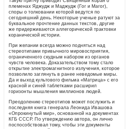
Такую притчу приводит Священный Коран о
племенах Яджудж и Маджудж (Гог и Магог),
споры о толковании которой ведутся по
сегодняшний день. Некоторые ученые ратуют за
буквальное прочтение данных текстов, другие
же придерживаются аллегорической трактовки
коранической истории.
При желании всегда можно подняться над
стереотипами привычного мировосприятия,
ограниченного скудным набором из органов
чувств человека. Доказательством тому стало
открытие электромагнитного излучения, которое
позволило заглянуть в ранее неведомые миры.
Да и выход культового фильма «Матрица» с его
красной и синей таблетками расширил
горизонты мышления миллионов людей.
Преодолению стереотипов может послужить и
последняя книга генерала Леонида Ивашова
«Опрокинутый мир», основанной на документах
КГБ СССР. По утверждению автора, он лично
поспособствовал тому, чтобы эти документы