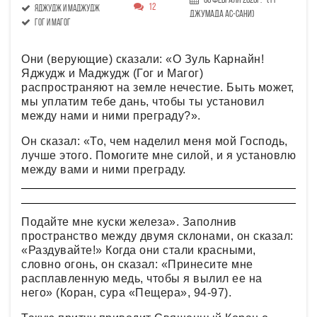
06 Февраля 2020г.
(11
12
Яджудж и Маджудж
Джумада ас-сани)
Гог и Магог
Они (верующие) сказали: «О Зуль Карнайн!
Яджудж и Маджудж (Гог и Магог)
распространяют на земле нечестие. Быть может,
мы уплатим тебе дань, чтобы ты установил
между нами и ними преграду?».
Он сказал: «То, чем наделил меня мой Господь,
лучше этого. Помогите мне силой, и я установлю
между вами и ними преграду.
Подайте мне куски железа». Заполнив
пространство между двумя склонами, он сказал:
«Раздувайте!» Когда они стали красными,
словно огонь, он сказал: «Принесите мне
расплавленную медь, чтобы я вылил ее на
него» (Коран, сура «Пещера», 94-97).