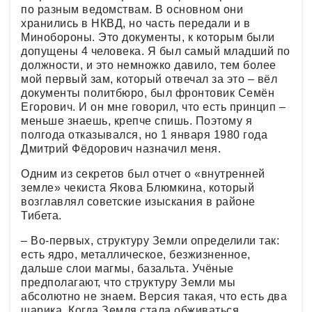
по разным ведомствам. В основном они
хранились в НКВД, но часть передали и в
Минобороны. Это документы, к которым были
допущены 4 человека. Я был самый младший по
должности, и это немножко давило, тем более
мой первый зам, который отвечал за это – вёл
документы политбюро, был фронтовик Семён
Егорович. И он мне говорил, что есть принцип –
меньше знаешь, крепче спишь. Поэтому я
полгода отказывался, но 1 января 1980 года
Дмитрий Фёдорович назначил меня.
Одним из секретов был отчет о «внутренней
земле» чекиста Якова Блюмкина, который
возглавлял советские изыскания в районе
Тибета.
– Во-первых, структуру Земли определили так:
есть ядро, металлическое, безжизненное,
дальше слои магмы, базальта. Учёные
предполагают, что структуру Земли мы
абсолютно не знаем. Версия такая, что есть два
шарика. Когда Земля стала обживаться,