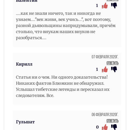
Валентин
1
....как не знали ничего, так и никогда не
узнаем...."век живи, век учись...", вот поэтому,
разной дьявольщины напридумывали, причём
столько, что внукам наших внуков не
разобраться....
07 Февраля 2020г.
Ответить
Кирилл
1
Статья ни о чем. Ни одного доказательства!
Никаких фактов Блюмкин не обнаружил.
Услышал тибетские легенды и пересказал их
следователям. Все.
06 Февраля 2020г.
Ответить
Гульшат
0