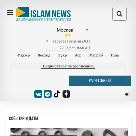
0
°C
7
августа
Пятница
,
9:13
22 Сафар 1448 AH
Фаджр
Восход
Зухр
Аср
Магриб
Иша
Подписаться на расписание
РАСЧЁТ ЗАКЯТА
СОБЫТИЯ И ДАТЫ