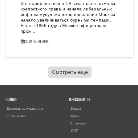
Во второй половине 19 века после отмены
крепостного права и начала либеральных
реформ мусульманское население Москвы
начало увеличиваться бурными темпами.
Если в 1855 году в Москве официально
прож...
26 Октября 2016г.
Смотреть еще
ГЛАВНОЕ
В РОССИИ И СНГ
- Крепость мусульманина
- Кавказ
- Точка зрения
- Крым
- Поволжье
- СНГ