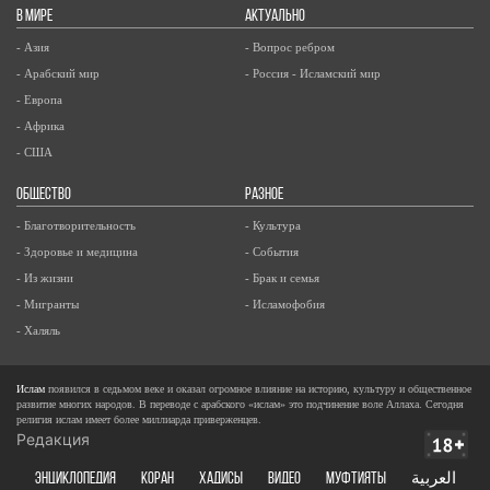
В МИРЕ
АКТУАЛЬНО
- Азия
- Вопрос ребром
- Арабский мир
- Россия - Исламский мир
- Европа
- Африка
- США
ОБЩЕСТВО
РАЗНОЕ
- Благотворительность
- Культура
- Здоровье и медицина
- События
- Из жизни
- Брак и семья
- Мигранты
- Исламофобия
- Халяль
Ислам
появился в седьмом веке и оказал огромное влияние на историю, культуру и общественное
развитие многих народов. В переводе с арабского «ислам» это подчинение воле Аллаха. Сегодня
религия ислам имеет более миллиарда приверженцев.
Редакция
ЭНЦИКЛОПЕДИЯ
КОРАН
ХАДИСЫ
ВИДЕО
Муфтияты
العربية