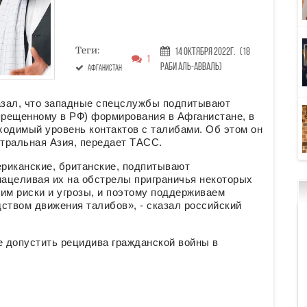
Теги:
14 Октября 2022г.
(18
1
Раби аль-авваль)
Афганистан
азал, что западные спецслужбы подпитывают
рещенному в РФ) формирования в Афганистане, в
ходимый уровень контактов с талибами. Об этом он
нтральная Азия, передает ТАСС.
риканские, британские, подпитывают
ацеливая их на обстрелы приграничья некоторых
им риски и угрозы, и поэтому поддерживаем
ством движения талибов», - сказал российский
е допустить рецидива гражданской войны в