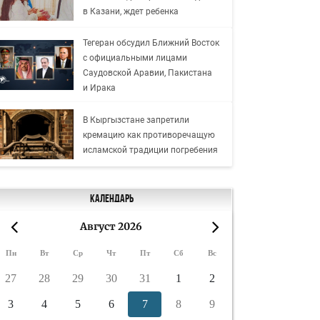
в Казани, ждет ребенка
Тегеран обсудил Ближний Восток
с официальными лицами
Саудовской Аравии, Пакистана
и Ирака
В Кыргызстане запретили
кремацию как противоречащую
исламской традиции погребения
Календарь
Август 2026
«
»
Пн
Вт
Ср
Чт
Пт
Сб
Вс
27
28
29
30
31
1
2
3
4
5
6
7
8
9