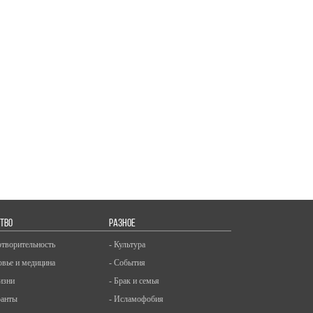
ТВО
РАЗНОЕ
отворительность
- Культура
овье и медицина
- События
изни
- Брак и семья
ранты
- Исламофобия