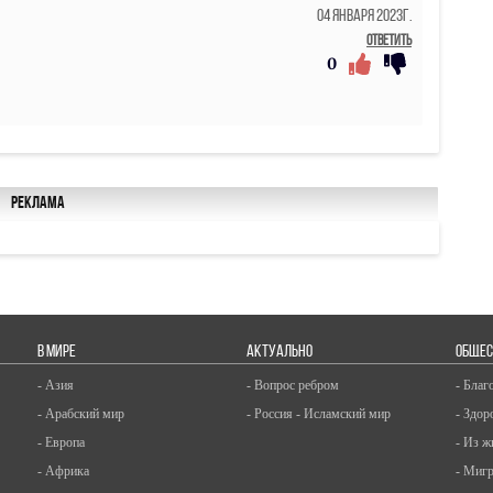
04 Января 2023г.
Ответить
0
Реклама
В МИРЕ
АКТУАЛЬНО
ОБЩЕС
- Азия
- Вопрос ребром
- Благ
- Арабский мир
- Россия - Исламский мир
- Здор
- Европа
- Из ж
- Африка
- Миг