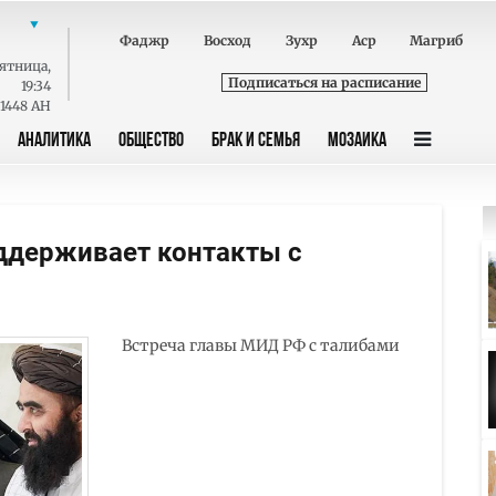
Фаджр
Восход
Зухр
Аср
Магриб
ятница
,
Подписаться на расписание
19:34
 1448 AH
АНАЛИТИКА
ОБЩЕСТВО
БРАК И СЕМЬЯ
МОЗАИКА
оддерживает контакты с
Встреча главы МИД РФ с талибами