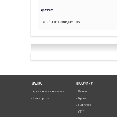
Фатех
Талибы на поводке США
ГЛАВНОЕ
В РОССИИ И СНГ
- Крепость мусульманина
- Кавказ
- Точка зрения
- Крым
- Поволжье
- СНГ