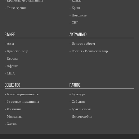
- Крепость мусульманина
- Кавказ
- Точка зрения
- Крым
- Поволжье
- СНГ
В МИРЕ
АКТУАЛЬНО
- Азия
- Вопрос ребром
- Арабский мир
- Россия - Исламский мир
- Европа
- Африка
- США
ОБЩЕСТВО
РАЗНОЕ
- Благотворительность
- Культура
- Здоровье и медицина
- События
- Из жизни
- Брак и семья
- Мигранты
- Исламофобия
- Халяль