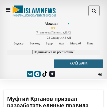
0
°C
7
августа
Пятница
,
19:42
22 Сафар 1448 AH
Фаджр
Восход
Зухр
Аср
Магриб
Иша
Подписаться на расписание
РАСЧЁТ ЗАКЯТА
Муфтий Крганов призвал
разработать единые правила