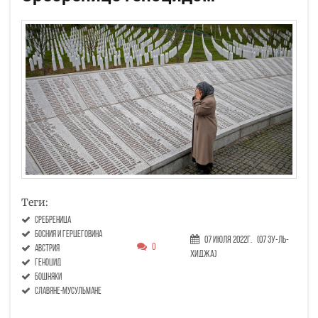
Теги:
Сребреница
Босния и Герцеговина
07 Июля 2022г.
(07 Зу-ль-
0
австрия
хиджа)
геноцид
бошняки
славяне-мусульмане