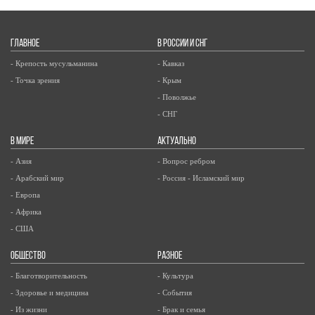
ГЛАВНОЕ
В РОССИИ И СНГ
- Крепость мусульманина
- Кавказ
- Точка зрения
- Крым
- Поволжье
- СНГ
В МИРЕ
АКТУАЛЬНО
- Азия
- Вопрос ребром
- Арабский мир
- Россия - Исламский мир
- Европа
- Африка
- США
ОБЩЕСТВО
РАЗНОЕ
- Благотворительность
- Культура
- Здоровье и медицина
- События
- Из жизни
- Брак и семья