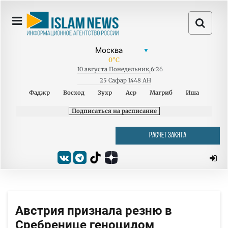
0
°C
10
августа
Понедельник
,
6:26
25 Сафар 1448 AH
Фаджр
Восход
Зухр
Аср
Магриб
Иша
Подписаться на расписание
РАСЧЁТ ЗАКЯТА
Австрия признала резню в
Сребренице геноцидом