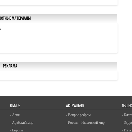
кстные материалы
ю
Реклама
В МИРЕ
АКТУАЛЬНО
ОБЩЕС
- Азия
- Вопрос ребром
- Благ
- Арабский мир
- Россия - Исламский мир
- Здор
- Европа
- Из ж