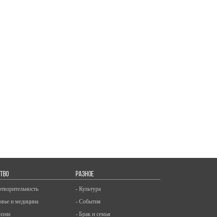
ТВО
РАЗНОЕ
отворительность
- Культура
овье и медицина
- События
изни
- Брак и семья