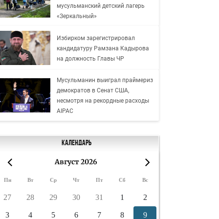
мусульманский детский лагерь
«Зеркальный»
Избирком зарегистрировал
кандидатуру Рамзана Кадырова
на должность Главы ЧР
Мусульманин выиграл праймериз
демократов в Сенат США,
несмотря на рекордные расходы
AIPAC
Календарь
Август 2026
«
»
Пн
Вт
Ср
Чт
Пт
Сб
Вс
27
28
29
30
31
1
2
3
4
5
6
7
8
9