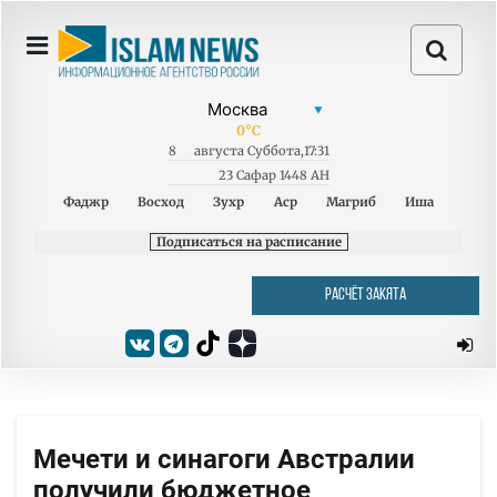
0
°C
8
августа
Суббота
,
17:31
23 Сафар 1448 AH
Фаджр
Восход
Зухр
Аср
Магриб
Иша
Подписаться на расписание
РАСЧЁТ ЗАКЯТА
Мечети и синагоги Австралии
получили бюджетное