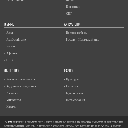
- Поволжье
- СНГ
В МИРЕ
АКТУАЛЬНО
- Азия
- Вопрос ребром
- Арабский мир
- Россия - Исламский мир
- Европа
- Африка
- США
ОБЩЕСТВО
РАЗНОЕ
- Благотворительность
- Культура
- Здоровье и медицина
- События
- Из жизни
- Брак и семья
- Мигранты
- Исламофобия
- Халяль
Ислам
появился в седьмом веке и оказал огромное влияние на историю, культуру и общественное
развитие многих народов. В переводе с арабского «ислам» это подчинение воле Аллаха. Сегодня