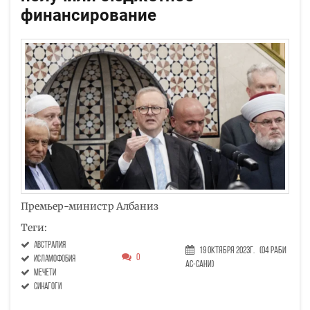
финансирование
Премьер-министр Албаниз
Теги:
Австралия
19 Октября 2023г.
(04 Раби
0
исламофобия
ас-сани)
мечети
синагоги