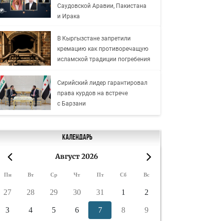
Саудовской Аравии, Пакистана
и Ирака
В Кыргызстане запретили
кремацию как противоречащую
исламской традиции погребения
Сирийский лидер гарантировал
права курдов на встрече
с Барзани
Календарь
Август 2026
«
»
Пн
Вт
Ср
Чт
Пт
Сб
Вс
27
28
29
30
31
1
2
3
4
5
6
7
8
9