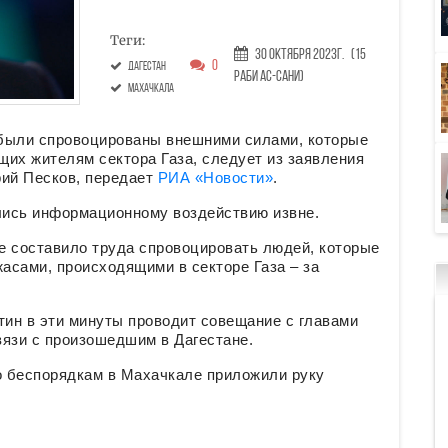
Теги:
30 Октября 2023г.
(15
0
Дагестан
Раби ас-сани)
Махачкала
 были спровоцированы внешними силами, которые
их жителям сектора Газа, следует из заявления
рий Песков, передает
РИА «Новости»
.
глись информационному воздействию извне.
е составило труда спровоцировать людей, которые
асами, происходящими в секторе Газа – за
ин в эти минуты проводит совещание с главами
вязи с произошедшим в Дагестане.
то беспорядкам в Махачкале приложили руку