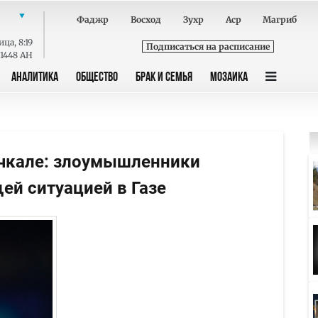
Фаджр
Восход
Зухр
Аср
Магриб
ица
,
8:19
Подписаться на расписание
 1448 AH
АНАЛИТИКА
ОБЩЕСТВО
БРАК И СЕМЬЯ
МОЗАИКА
ачкале: злоумышленники
й ситуацией в Газе