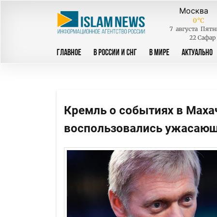
0
°C
7
августа
Пятн
22 Сафар
ГЛАВНОЕ
В РОССИИ И СНГ
В МИРЕ
АКТУАЛЬНО
Кремль о событиях в Мах
воспользовались ужасающе