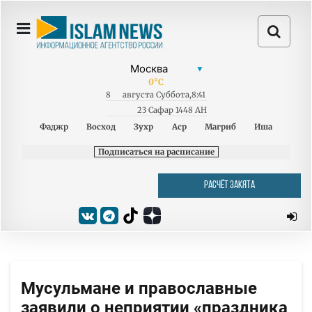
0
°C
8
августа
Суббота
,
8:41
23 Сафар 1448 AH
Фаджр
Восход
Зухр
Аср
Магриб
Иша
Подписаться на расписание
РАСЧЁТ ЗАКЯТА
Мусульмане и православные
заявили о неприятии «праздника