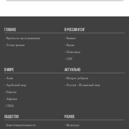
ГЛАВНОЕ
В РОССИИ И СНГ
- Крепость мусульманина
- Кавказ
- Точка зрения
- Крым
- Поволжье
- СНГ
В МИРЕ
АКТУАЛЬНО
- Азия
- Вопрос ребром
- Арабский мир
- Россия - Исламский мир
- Европа
- Африка
- США
ОБЩЕСТВО
РАЗНОЕ
- Благотворительность
- Культура